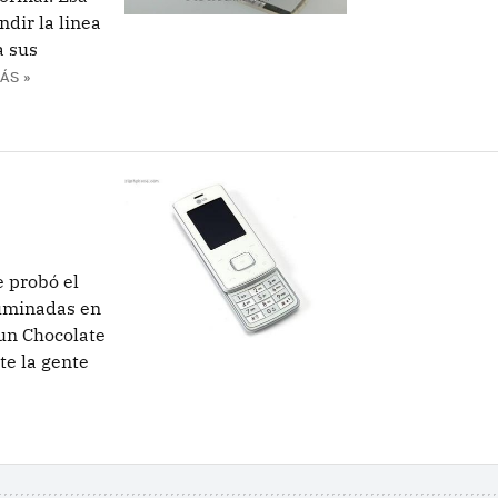
dir la linea
a sus
ÁS »
 probó el
luminadas en
 un Chocolate
te la gente