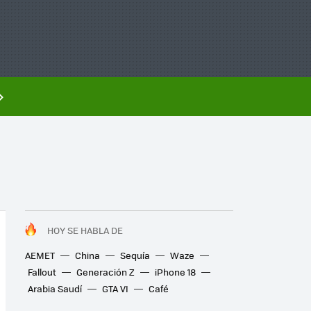
HOY SE HABLA DE
AEMET
China
Sequía
Waze
Fallout
Generación Z
iPhone 18
Arabia Saudí
GTA VI
Café