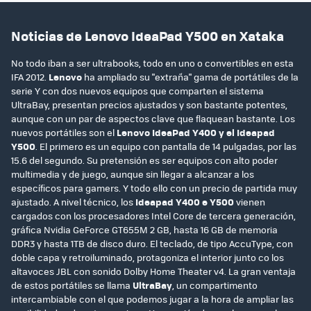
Noticias de Lenovo IdeaPad Y500 en Xataka
No todo iban a ser ultrabooks, todo en uno o convertibles en esta
IFA 2012.
Lenovo
ha ampliado su "extraña" gama de portátiles de la
serie Y con dos nuevos equipos que comparten el sistema
UltraBay, presentan precios ajustados y son bastante potentes,
aunque con un par de aspectos clave que flaquean bastante. Los
nuevos portátiles son el
Lenovo IdeaPad Y400 y el Ideapad
Y500
. El primero es un equipo con pantalla de 14 pulgadas, por las
15.6 del segundo. Su pretensión es ser equipos con alto poder
multimedia y de juego, aunque sin llegar a alcanzar a los
específicos para gamers. Y todo ello con un precio de partida muy
ajustado. A nivel técnico, los
Ideapad Y400 e Y500
vienen
cargados con los procesadores Intel Core de tercera generación,
gráfica Nvidia GeForce GT655M 2 GB, hasta 16 GB de memoria
DDR3 y hasta 1TB de disco duro. El teclado, de tipo AccuType, con
doble capa y retroiluminado, protagoniza el interior junto co los
altavoces JBL con sonido Dolby Home Theater v4. La gran ventaja
de estos portátiles se llama
UltraBay
, un compartimento
intercambiable con el que podemos jugar a la hora de ampliar las