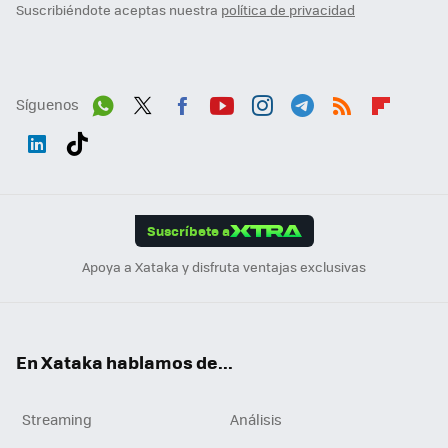
Suscribiéndote aceptas nuestra
política de privacidad
Síguenos
Wh
Twit
Fac
You
Inst
Tele
RSS
Flip
ats
ter
ebo
tub
agr
gra
boa
Link
Tikt
App
ok
e
am
m
rd
edI
ok
Suscríbete a
n
Apoya a Xataka y disfruta ventajas exclusivas
En Xataka hablamos de...
Streaming
Análisis