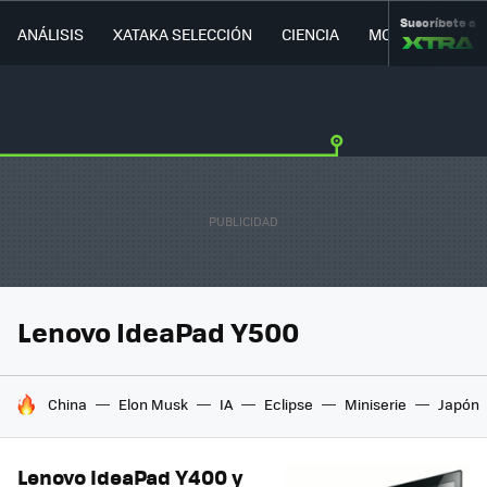
Suscríbete a
ANÁLISIS
XATAKA SELECCIÓN
CIENCIA
MOVILIDAD
Lenovo IdeaPad Y500
HOY SE HABLA DE
China
Elon Musk
IA
Eclipse
Miniserie
Japón
Lenovo IdeaPad Y400 y