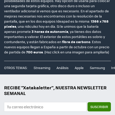
posibilidades de estos equipos. Hay opción de usarla para colocar
una segunda tarjeta gráfica, otro disco duro o incluso un
ventilador adicional si vemos que es necesario. En el apartado de
mejoras necesarias nos encontramos con la resolución de la
pantalla, que en los dos equipos Ideapad es la misma:
1366 x 768
píxeles
, una ridiculez hoy en día. Si le unimos que la batería
apenas promete
3 horas de autonomía
, ya tienes dos datos
importantes a valorar. El exterior de estos portátiles es sobrio y
contundente, y están fabricados en
fibra de carbono
. Estos
nuevos equipos llegan a España a partir de octubre con un precio
de partida de
700 euros
. (Haz click en una imagen para ampliarla)
OTROS TEMAS:
Streaming
Análisis
Apple
Samsung
In
RECIBE "Xatakaletter", NUESTRA NEWSLETTER
SEMANAL
SUSCRIBIR