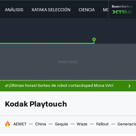
Suscríbete a
ANÁLISIS
XATAKA SELECCIÓN
CIENCIA
MOVILIDAD
🌿¡Últimas horas! Sorteo de robot cortacésped Mova ViAX
Kodak Playtouch
HOY SE HABLA DE
AEMET
China
Sequía
Waze
Fallout
Generaci