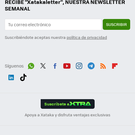
RECIBE "Xatakaletter", NUESTRA NEWSLETTER
SEMANAL
SUSCRIBIR
Suscribiéndote aceptas nuestra
política de privacidad
Síguenos
Wh
Twit
Fac
You
Inst
Tele
RSS
Flip
ats
ter
ebo
tub
agr
gra
boa
Link
Tikt
App
ok
e
am
m
rd
edI
ok
Suscríbete a
n
Apoya a Xataka y disfruta ventajas exclusivas