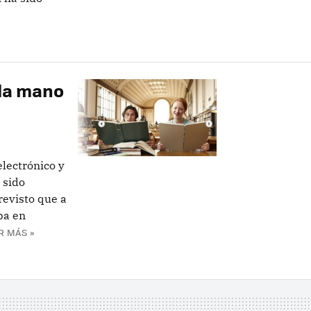
 la mano
electrónico y
 sido
revisto que a
ba en
R MÁS »