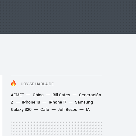
HOY SE HABLA DE
AEMET
China
Bill Gates
Generación
Z
iPhone 18
iPhone 17
Samsung
Galaxy S26
Café
Jeff Bezos
IA