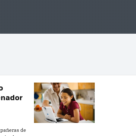
o
denador
mpañeras de