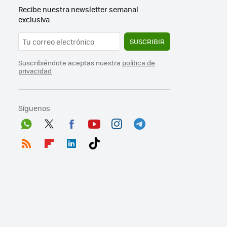
Recibe nuestra newsletter semanal
exclusiva
SUSCRIBIR
Suscribiéndote aceptas nuestra
política de
privacidad
Síguenos
Wh
Twit
Fac
You
Inst
Tele
ats
ter
ebo
tub
agr
gra
RSS
Flip
Link
Tikt
App
ok
e
am
m
boa
edI
ok
rd
n