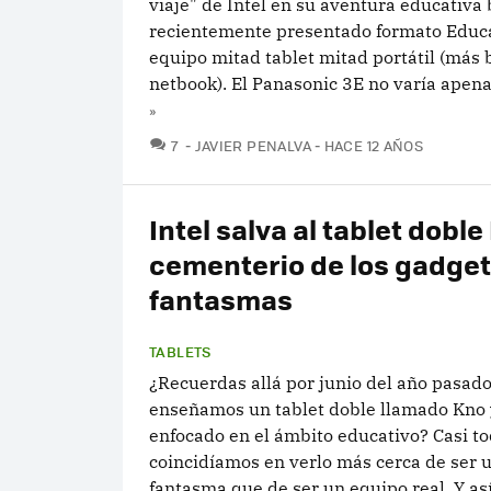
viaje" de Intel en su aventura educativa 
recientemente presentado formato Educat
equipo mitad tablet mitad portátil (más 
netbook). El Panasonic 3E no varía apenas
»
COMENTARIOS
7
JAVIER PENALVA
HACE 12 AÑOS
Intel salva al tablet doble
cementerio de los gadge
fantasmas
TABLETS
¿Recuerdas allá por junio del año pasado
enseñamos un tablet doble llamado Kno
enfocado en el ámbito educativo? Casi t
coincidíamos en verlo más cerca de ser 
fantasma que de ser un equipo real. Y as