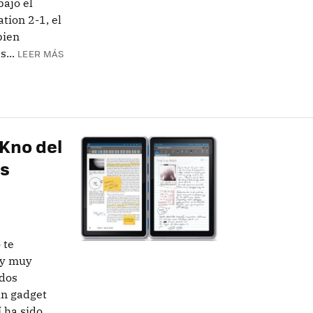
bajo el
ion 2-1, el
bien
...
LEER MÁS
 Kno del
ts
 te
 y muy
odos
un gadget
í ha sido