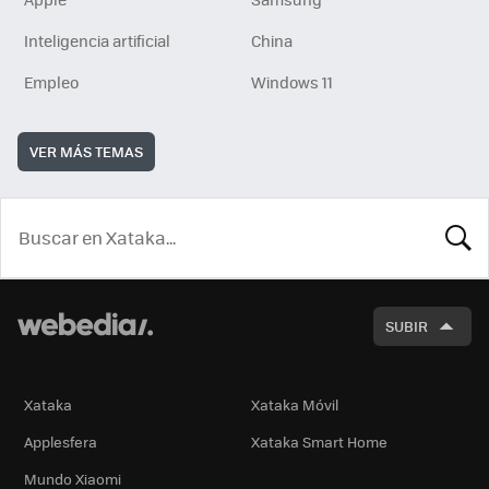
Inteligencia artificial
China
Empleo
Windows 11
VER MÁS TEMAS
BUSCA
SUBIR
Xataka
Xataka Móvil
Applesfera
Xataka Smart Home
Mundo Xiaomi