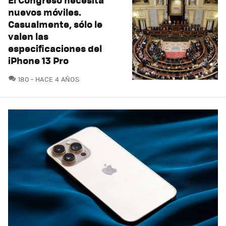
nuevos móviles.
Casualmente, sólo le
valen las
especificaciones del
iPhone 13 Pro
COMENTARIOS
180
HACE 4 AÑOS