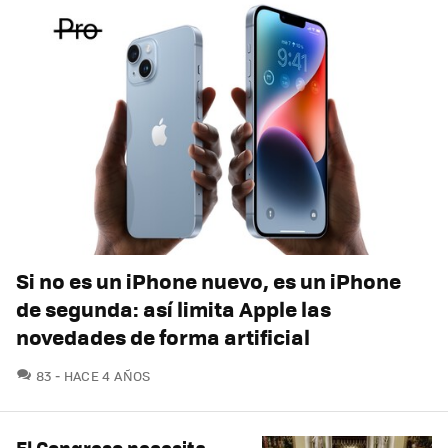
Si no es un iPhone nuevo, es un iPhone
de segunda: así limita Apple las
novedades de forma artificial
COMENTARIOS
83
HACE 4 AÑOS
El Congreso necesita