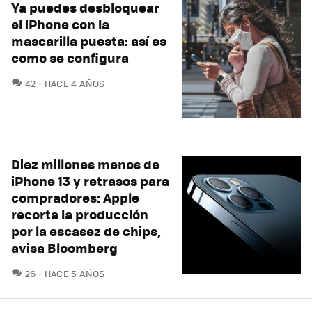
Ya puedes desbloquear
el iPhone con la
mascarilla puesta: así es
como se configura
COMENTARIOS
42
HACE 4 AÑOS
Diez millones menos de
iPhone 13 y retrasos para
compradores: Apple
recorta la producción
por la escasez de chips,
avisa Bloomberg
COMENTARIOS
26
HACE 5 AÑOS