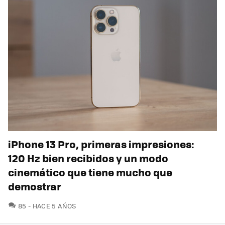
iPhone 13 Pro, primeras impresiones:
120 Hz bien recibidos y un modo
cinemático que tiene mucho que
demostrar
COMENTARIOS
85
HACE 5 AÑOS