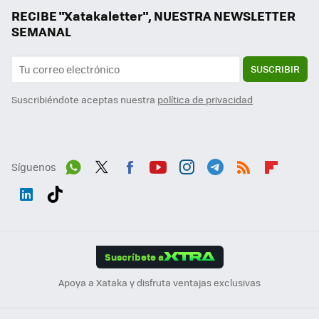
RECIBE "Xatakaletter", NUESTRA NEWSLETTER
SEMANAL
SUSCRIBIR
Suscribiéndote aceptas nuestra
política de privacidad
Síguenos
Wh
Twit
Fac
You
Inst
Tele
RSS
Flip
ats
ter
ebo
tub
agr
gra
boa
Link
Tikt
App
ok
e
am
m
rd
edI
ok
Suscríbete a
n
Apoya a Xataka y disfruta ventajas exclusivas