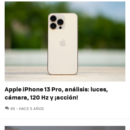
Apple iPhone 13 Pro, análisis: luces,
cámara, 120 Hz y ¡acción!
COMENTARIOS
65
HACE 5 AÑOS