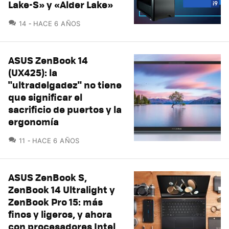
Lake-S» y «Alder Lake»
COMENTARIOS
14
HACE 6 AÑOS
ASUS ZenBook 14
(UX425): la
"ultradelgadez" no tiene
que significar el
sacrificio de puertos y la
ergonomía
COMENTARIOS
11
HACE 6 AÑOS
ASUS ZenBook S,
ZenBook 14 Ultralight y
ZenBook Pro 15: más
finos y ligeros, y ahora
con procesadores Intel