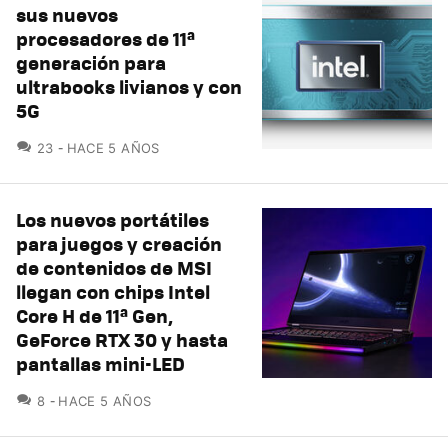
sus nuevos
procesadores de 11ª
generación para
ultrabooks livianos y con
5G
COMENTARIOS
23
HACE 5 AÑOS
Los nuevos portátiles
para juegos y creación
de contenidos de MSI
llegan con chips Intel
Core H de 11ª Gen,
GeForce RTX 30 y hasta
pantallas mini-LED
COMENTARIOS
8
HACE 5 AÑOS