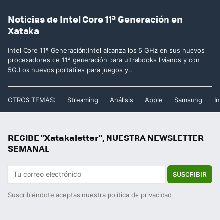
Noticias de Intel Core 11ª Generación en
Xataka
Intel Core 11ª Generación:Intel alcanza los 5 GHz en sus nuevos
procesadores de 11ª generación para ultrabooks livianos y con
5G.Los nuevos portátiles para juegos y..
OTROS TEMAS:
Streaming
Análisis
Apple
Samsung
In
RECIBE "Xatakaletter", NUESTRA NEWSLETTER
SEMANAL
SUSCRIBIR
Suscribiéndote aceptas nuestra
política de privacidad