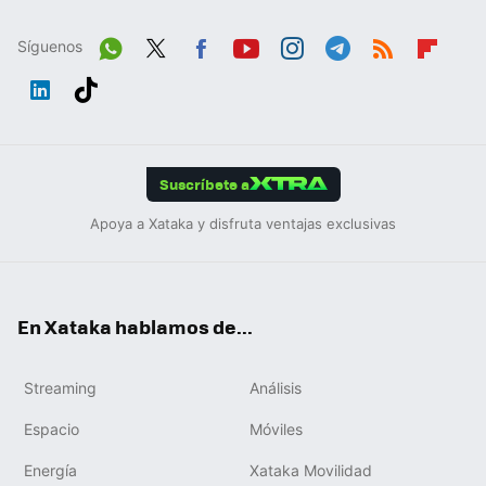
Síguenos
Wh
Twit
Fac
You
Inst
Tele
RSS
Flip
ats
ter
ebo
tub
agr
gra
boa
Link
Tikt
App
ok
e
am
m
rd
edIn
ok
Suscríbete a
Apoya a Xataka y disfruta ventajas exclusivas
En Xataka hablamos de...
Streaming
Análisis
Espacio
Móviles
Energía
Xataka Movilidad