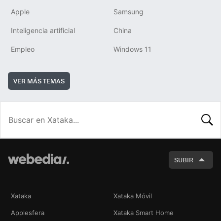
Apple
Samsung
Inteligencia artificial
China
Empleo
Windows 11
VER MÁS TEMAS
BUSCA
SUBIR
Xataka
Xataka Móvil
Applesfera
Xataka Smart Home