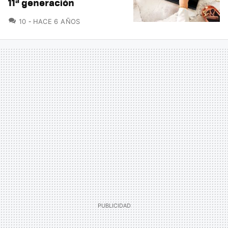
11ª generación
COMENTARIOS
10
HACE 6 AÑOS