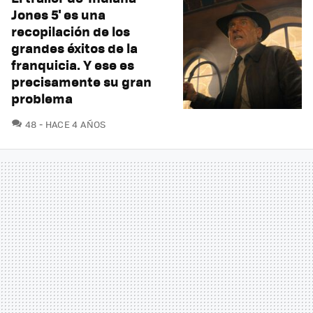
Jones 5' es una
recopilación de los
grandes éxitos de la
franquicia. Y ese es
precisamente su gran
problema
COMENTARIOS
48
HACE 4 AÑOS