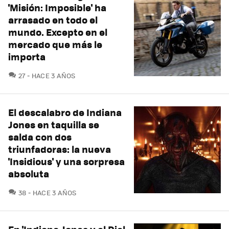
'Misión: Imposible' ha
arrasado en todo el
mundo. Excepto en el
mercado que más le
importa
COMENTARIOS
27
HACE 3 AÑOS
El descalabro de Indiana
Jones en taquilla se
salda con dos
triunfadoras: la nueva
'Insidious' y una sorpresa
absoluta
COMENTARIOS
38
HACE 3 AÑOS