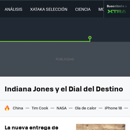
Suscríbete a
ANÁLISIS
XATAKA SELECCIÓN
CIENCIA
MOVILIDAD
Indiana Jones y el Dial del Destino
HOY SE HABLA DE
China
Tim Cook
NASA
Ola de calor
iPhone 18
La nueva entrega de