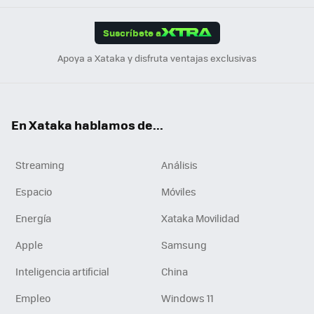
App
ok
e
am
m
rd
edI
ok
Suscríbete a
n
Apoya a Xataka y disfruta ventajas exclusivas
En Xataka hablamos de...
Streaming
Análisis
Espacio
Móviles
Energía
Xataka Movilidad
Apple
Samsung
Inteligencia artificial
China
Empleo
Windows 11