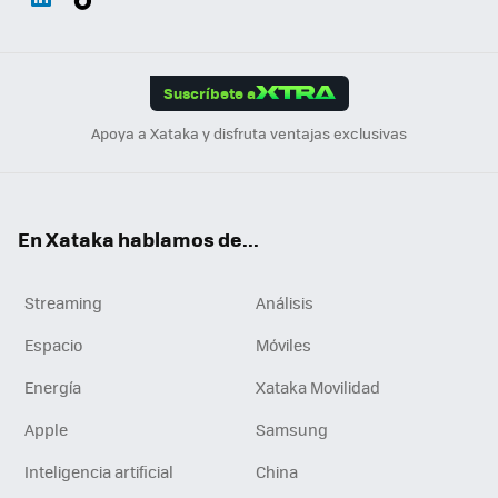
ats
ter
ebo
tub
agr
gra
boa
Link
Tikt
App
ok
e
am
m
rd
edI
ok
Suscríbete a
n
Apoya a Xataka y disfruta ventajas exclusivas
En Xataka hablamos de...
Streaming
Análisis
Espacio
Móviles
Energía
Xataka Movilidad
Apple
Samsung
Inteligencia artificial
China