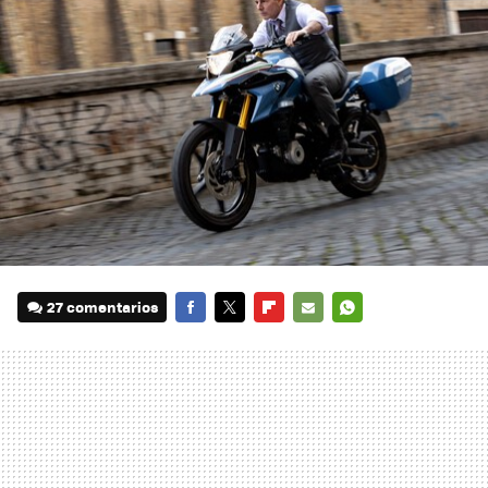
27 comentarios
FACEBOOK
TWITTER
FLIPBOARD
E-
WHATSAPP
MAIL