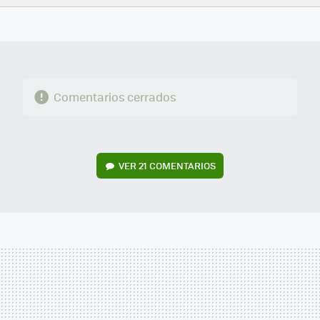
FACEBOOK
TWITTER
FLIPBOARD
E-
WHATSAPP
MAIL
Comentarios cerrados
VER
21 COMENTARIOS