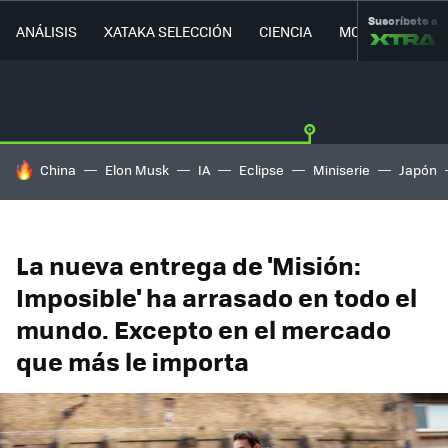
Suscríbete a
ANÁLISIS
XATAKA SELECCIÓN
CIENCIA
MOVILIDAD
HOY SE HABLA DE
China
Elon Musk
IA
Eclipse
Miniserie
Japón
La nueva entrega de 'Misión:
Imposible' ha arrasado en todo el
mundo. Excepto en el mercado
que más le importa