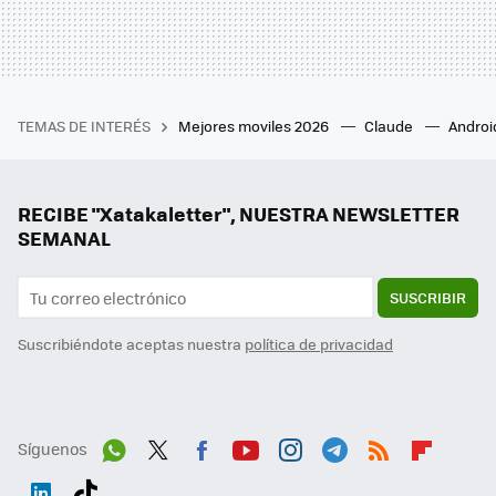
TEMAS DE INTERÉS
Mejores moviles 2026
Claude
Androi
RECIBE "Xatakaletter", NUESTRA NEWSLETTER
SEMANAL
SUSCRIBIR
Suscribiéndote aceptas nuestra
política de privacidad
Síguenos
Wh
Twit
Fac
You
Inst
Tele
RSS
Flip