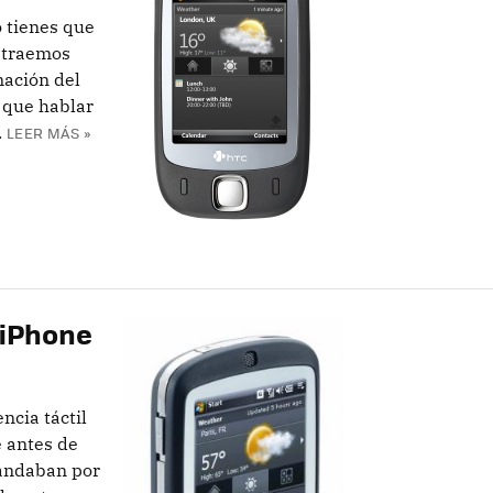
 tienes que
s traemos
mación del
 que hablar
.
LEER MÁS »
 iPhone
ncia táctil
 antes de
e andaban por