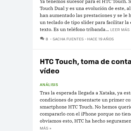
Ya tenemos sucesor para el HTC Touch. 
Touch Dual y es una evolución de este, al
han aumentado las prestaciones y se le 
un teclado de tipo slider para facilitar l
texto. Es un teléfono tribanda...
LEER MÁS 
COMENTARIOS
8
SACHA FUENTES
HACE 19 AÑOS
HTC Touch, toma de cont
vídeo
ANÁLISIS
Tras la esperada llegada a Xataka, ya es
condiciones de presentarte un primer co
smartphone HTC Touch. No hemos queri
compararlo con el iPhone porque no tiene
obviamos esto, HTC ha hecho seguramente
MÁS »