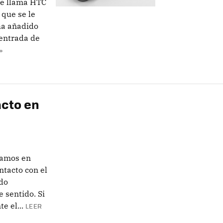
Se llama HTC
 que se le
ha añadido
a entrada de
»
acto en
tamos en
ntacto con el
do
 sentido. Si
 el...
LEER