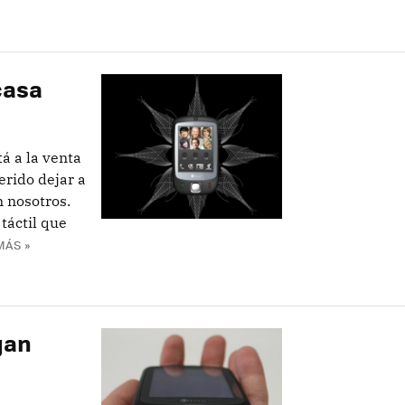
casa
á a la venta
rido dejar a
n nosotros.
táctil que
MÁS »
gan