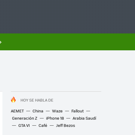
HOY SE HABLA DE
AEMET
China
Waze
Fallout
Generación Z
iPhone 18
Arabia Saudí
GTA VI
Café
Jeff Bezos