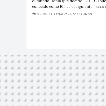
el mundo. Tenía que decirlo. El HTC Touc
conocido como Elf, es el siguiente...
LEER 
COMENTARIOS
3
JAVIER PENALVA
HACE 19 AÑOS