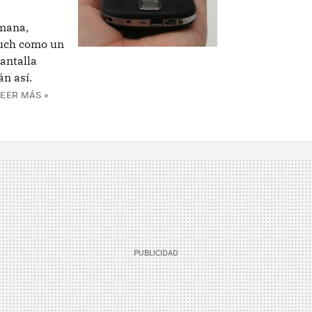
emana,
uch como un
pantalla
án así.
LEER MÁS »