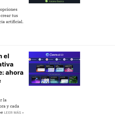
 opciones
 crear tus
a artificial.
 el
ativa
e: ahora
e
r la
ora y cada
be
LEER MÁS »