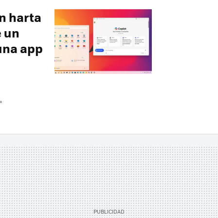
an harta
e un
una app
»