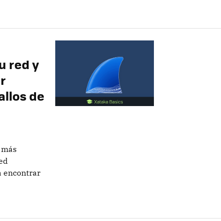
u red y
r
allos de
s más
red
a encontrar