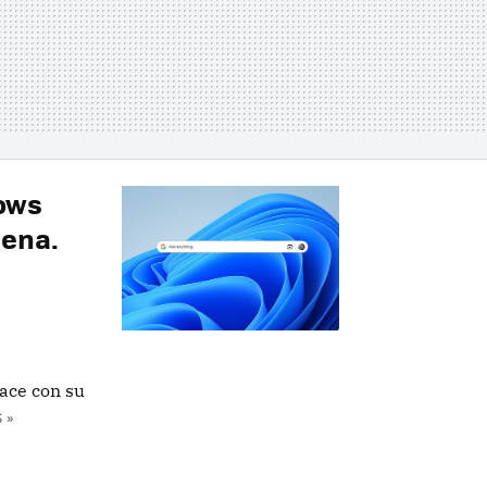
ows
dena.
hace con su
 »