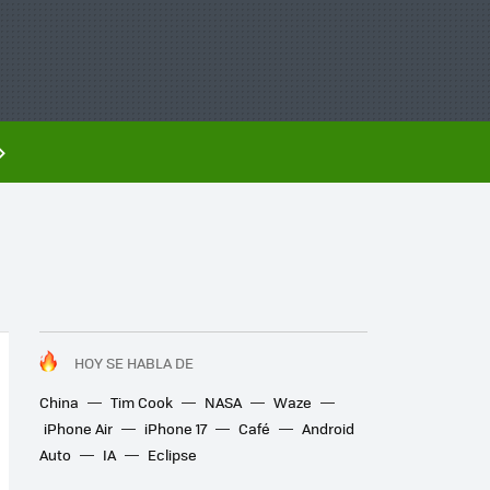
HOY SE HABLA DE
China
Tim Cook
NASA
Waze
iPhone Air
iPhone 17
Café
Android
Auto
IA
Eclipse