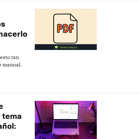
os
hacerlo
esto tan
o manual.
e
r tema
añol: