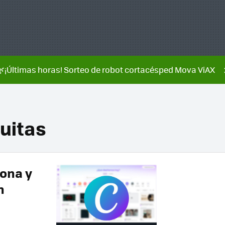
🌿¡Últimas horas! Sorteo de robot cortacésped Mova ViAX
uitas
ona y
n