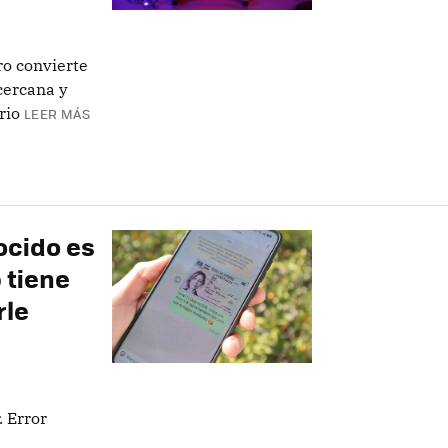
o convierte
cercana y
rio
LEER MÁS
ocido es
 tiene
rle
. Error