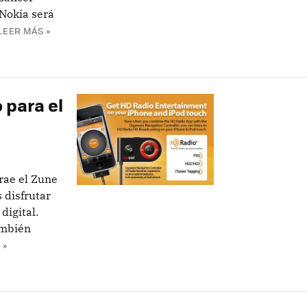
 Nokia será
LEER MÁS »
 para el
rae el Zune
 disfrutar
digital.
ambién
 »