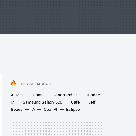
HOY SE HABLA DE
AEMET
China
Generación Z
iPhone
17
Samsung Galaxy S26
Café
Jeff
Bezos
IA
OpenAI
Eclipse