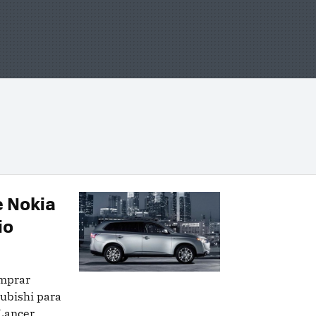
e Nokia
io
omprar
subishi para
 Lancer