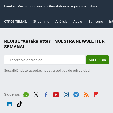
Freebox Revolution:Freebox Revolution, el equipo definitivo
OTROS TEMAS:
Streaming
Análisis
Apple
Samsung
In
RECIBE "Xatakaletter", NUESTRA NEWSLETTER
SEMANAL
SUSCRIBIR
Suscribiéndote aceptas nuestra
política de privacidad
Síguenos
Wh
Twit
Fac
You
Inst
Tele
RSS
Flip
ats
ter
ebo
tub
agr
gra
boa
Link
Tikt