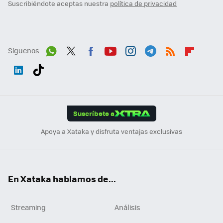
Suscribiéndote aceptas nuestra
política de privacidad
Síguenos
Wh
Twit
Fac
You
Inst
Tele
RSS
Flip
ats
ter
ebo
tub
agr
gra
boa
Link
Tikt
App
ok
e
am
m
rd
edI
ok
Suscríbete a
n
Apoya a Xataka y disfruta ventajas exclusivas
En Xataka hablamos de...
Streaming
Análisis