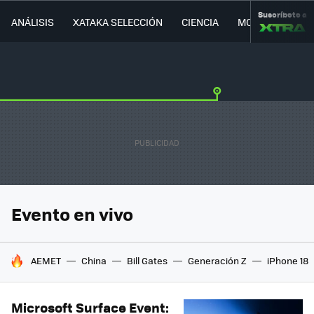
Suscríbete a
ANÁLISIS
XATAKA SELECCIÓN
CIENCIA
MOVILIDAD
Evento en vivo
HOY SE HABLA DE
AEMET
China
Bill Gates
Generación Z
iPhone 18
Microsoft Surface Event: