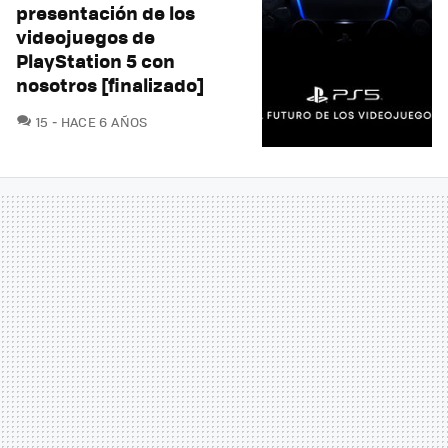
presentación de los
videojuegos de
PlayStation 5 con
nosotros [finalizado]
COMENTARIOS
15
HACE 6 AÑOS