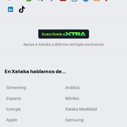
Wh
Twit
Fac
You
Inst
Tele
RSS
Flip
ats
ter
ebo
tub
agr
gra
boa
Link
Tikt
App
ok
e
am
m
rd
edI
ok
Suscríbete a
n
Apoya a Xataka y disfruta ventajas exclusivas
En Xataka hablamos de...
Streaming
Análisis
Espacio
Móviles
Energía
Xataka Movilidad
Apple
Samsung