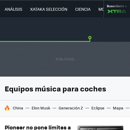
Suscríbete a
ANÁLISIS
XATAKA SELECCIÓN
CIENCIA
MOVILIDAD
Equipos música para coches
HOY SE HABLA DE
China
Elon Musk
Generación Z
Eclipse
Mapa
Pioneer no pone límites a