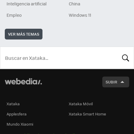
Inteligencia artificial
China
Empleo
Windows 11
VER MÁS TEMAS
BUSCA
SUBIR
Xataka
Xataka Móvil
Applesfera
Xataka Smart Home
Mundo Xiaomi