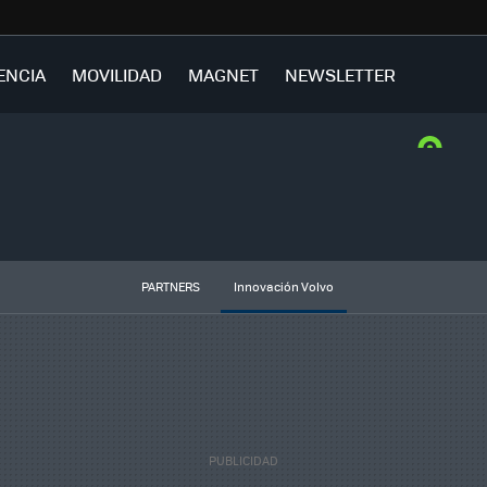
ENCIA
MOVILIDAD
MAGNET
NEWSLETTER
PARTNERS
Innovación Volvo