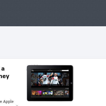
 a
sney
de Apple