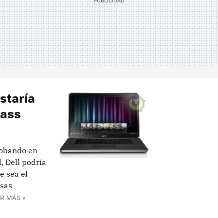
staría
lass
robando en
, Dell podría
e sea el
osas
R MÁS »