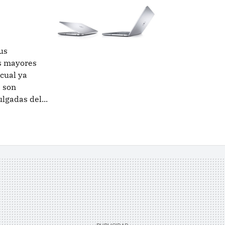
us
s mayores
 cual ya
 son
lgadas del...