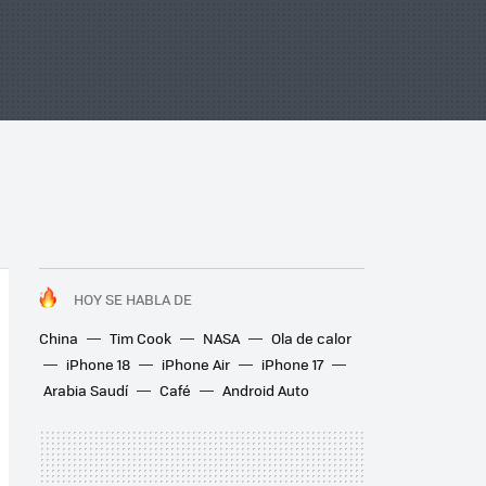
HOY SE HABLA DE
China
Tim Cook
NASA
Ola de calor
iPhone 18
iPhone Air
iPhone 17
Arabia Saudí
Café
Android Auto