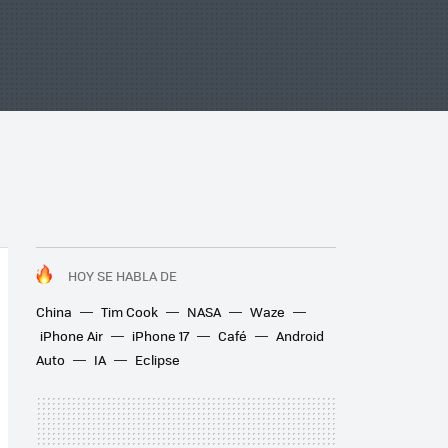
HOY SE HABLA DE
China
Tim Cook
NASA
Waze
iPhone Air
iPhone 17
Café
Android
Auto
IA
Eclipse