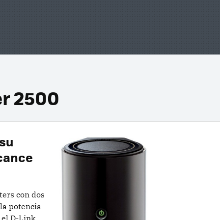
er 2500
 su
lcance
ters con dos
la potencia
 el D-Link