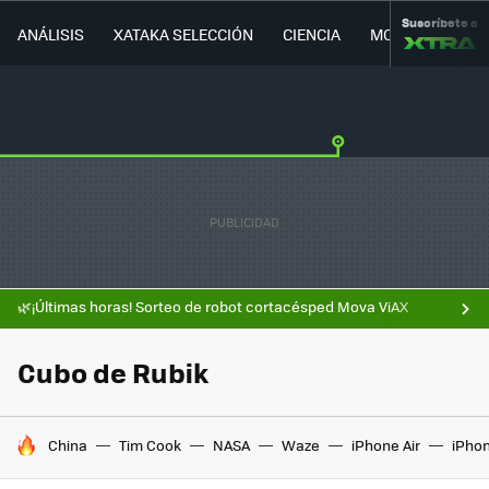
Suscríbete a
ANÁLISIS
XATAKA SELECCIÓN
CIENCIA
MOVILIDAD
🌿¡Últimas horas! Sorteo de robot cortacésped Mova ViAX
Cubo de Rubik
HOY SE HABLA DE
China
Tim Cook
NASA
Waze
iPhone Air
iPhon