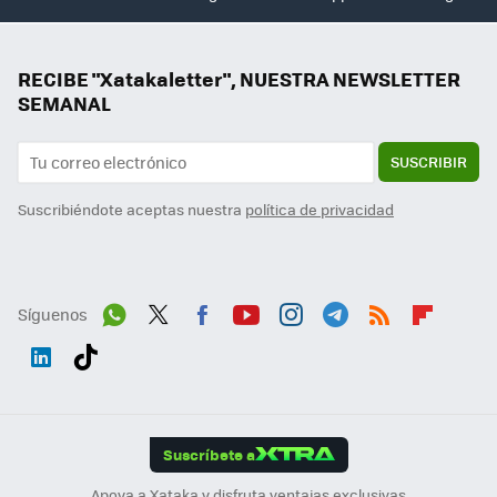
RECIBE "Xatakaletter", NUESTRA NEWSLETTER
SEMANAL
SUSCRIBIR
Suscribiéndote aceptas nuestra
política de privacidad
Síguenos
Wh
Twit
Fac
You
Inst
Tele
RSS
Flip
ats
ter
ebo
tub
agr
gra
boa
Link
Tikt
App
ok
e
am
m
rd
edI
ok
Suscríbete a
n
Apoya a Xataka y disfruta ventajas exclusivas