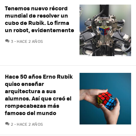
Tenemos nuevo récord
mundial de resolver un
cubo de Rubik. Lo firma
un robot, evidentemente
COMENTARIOS
3
HACE 2 AÑOS
Hace 50 años Erno Rubik
quiso enseñar
arquitectura a sus
alumnos. Así que creó el
rompecabezas más
famoso del mundo
COMENTARIOS
2
HACE 2 AÑOS