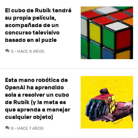
El cubo de Rubik tendrá
su propia película,
acompañada de un
concurso televisivo
basado en el puzle
COMENTARIOS
5
HACE 6 AÑOS
Esta mano robótica de
OpenAI ha aprendido
sola a resolver un cubo
de Rubik (y la meta es
que aprenda a manejar
cualquier objeto)
COMENTARIOS
6
HACE 7 AÑOS