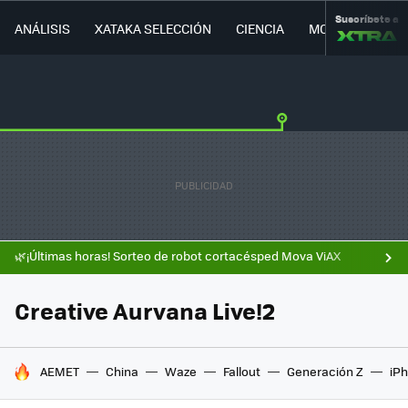
Suscríbete a
ANÁLISIS
XATAKA SELECCIÓN
CIENCIA
MOVILIDAD
🌿¡Últimas horas! Sorteo de robot cortacésped Mova ViAX
Creative Aurvana Live!2
HOY SE HABLA DE
AEMET
China
Waze
Fallout
Generación Z
iPh