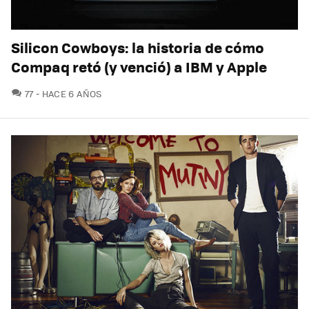
Silicon Cowboys: la historia de cómo
Compaq retó (y venció) a IBM y Apple
COMENTARIOS
77
HACE 6 AÑOS