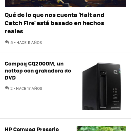
Qué de lo que nos cuenta 'Halt and
Catch Fire' está basado en hechos
reales
COMENTARIOS
5
HACE 11 AÑOS
Compaq CQ2000M, un
nettop con grabadora de
DVD
COMENTARIOS
2
HACE 17 AÑOS
HP Compaq Presario