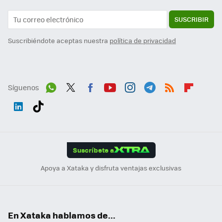
SUSCRIBIR
Suscribiéndote aceptas nuestra
política de privacidad
Síguenos
Wh
Twit
Fac
You
Inst
Tele
RSS
Flip
ats
ter
ebo
tub
agr
gra
boa
Link
Tikt
App
ok
e
am
m
rd
edI
ok
Suscríbete a
n
Apoya a Xataka y disfruta ventajas exclusivas
En Xataka hablamos de...