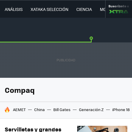
Suscríbete a
ANÁLISIS
XATAKA SELECCIÓN
CIENCIA
MOVILIDAD
Compaq
HOY SE HABLA DE
AEMET
China
Bill Gates
Generación Z
iPhone 18
Servilletas y grandes