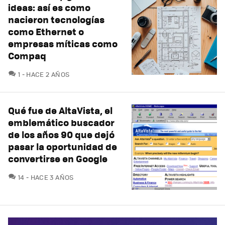
ideas: así es como
nacieron tecnologías
como Ethernet o
empresas míticas como
Compaq
COMENTARIOS
1
HACE 2 AÑOS
Qué fue de AltaVista, el
emblemático buscador
de los años 90 que dejó
pasar la oportunidad de
convertirse en Google
COMENTARIOS
14
HACE 3 AÑOS