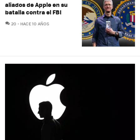
aliados de Apple en su
batalla contra el FBI
COMENTARIOS
20
HACE 10 AÑOS