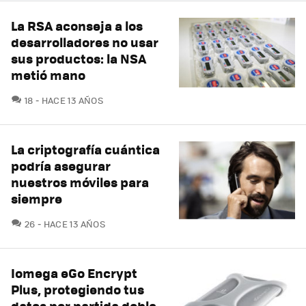
La RSA aconseja a los
desarrolladores no usar
sus productos: la NSA
metió mano
COMENTARIOS
18
HACE 13 AÑOS
La criptografía cuántica
podría asegurar
nuestros móviles para
siempre
COMENTARIOS
26
HACE 13 AÑOS
Iomega eGo Encrypt
Plus, protegiendo tus
datos por partida doble