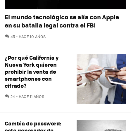
El mundo tecnológico se alía con Apple
en su batalla legal contra el FBI
COMENTARIOS
43
HACE 10 AÑOS
¿Por qué California y
Nueva York quieren
prohibir la venta de
smartphones con
cifrado?
COMENTARIOS
24
HACE 11 AÑOS
Cambia de password:
este generador de