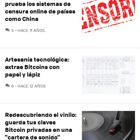
prueba los sistemas de
censura online de países
como China
COMENTARIOS
5
HACE 11 AÑOS
Artesanía tecnológica:
extrae Bitcoins con
papel y lápiz
COMENTARIOS
6
HACE 12 AÑOS
Redescubriendo el vinilo:
guarda tus claves
Bitcoin privadas en una
"cartera de sonido"