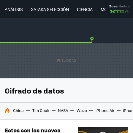
Suscríbete a
ANÁLISIS
XATAKA SELECCIÓN
CIENCIA
MOVILIDAD
Cifrado de datos
HOY SE HABLA DE
China
Tim Cook
NASA
Waze
iPhone Air
iPhon
Estos son los nuevos