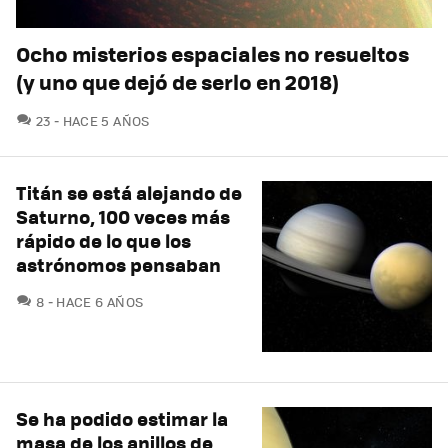
Ocho misterios espaciales no resueltos
(y uno que dejó de serlo en 2018)
COMENTARIOS
23
HACE 5 AÑOS
Titán se está alejando de
Saturno, 100 veces más
rápido de lo que los
astrónomos pensaban
COMENTARIOS
8
HACE 6 AÑOS
Se ha podido estimar la
masa de los anillos de