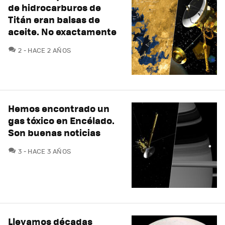
de hidrocarburos de
Titán eran balsas de
aceite. No exactamente
COMENTARIOS
2
HACE 2 AÑOS
Hemos encontrado un
gas tóxico en Encélado.
Son buenas noticias
COMENTARIOS
3
HACE 3 AÑOS
Llevamos décadas