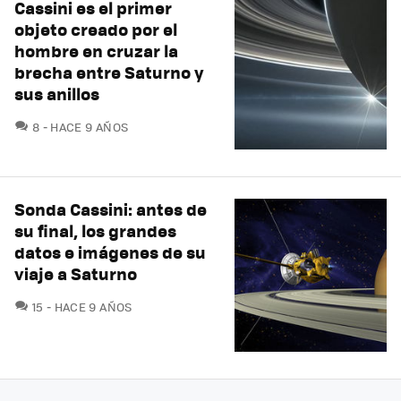
Cassini es el primer
objeto creado por el
hombre en cruzar la
brecha entre Saturno y
sus anillos
COMENTARIOS
8
HACE 9 AÑOS
Sonda Cassini: antes de
su final, los grandes
datos e imágenes de su
viaje a Saturno
COMENTARIOS
15
HACE 9 AÑOS