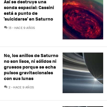
Así se destruye una
sonda espacial: Cassini
está a punto de
'suicidarse' en Saturno
COMENTARIOS
13
HACE 9 AÑOS
No, los anillos de Saturno
no son lisos, ni sólidos ni
gruesos porque se echa
pulsos gravitacionales
con sus lunas
COMENTARIOS
2
HACE 9 AÑOS