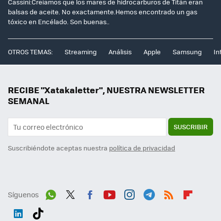
Cassini:Creíamos que los mares de hidrocarburos de Titán eran
balsas de aceite. No exactamente.Hemos encontrado un gas
tóxico en Encélado. Son buenas..
OTROS TEMAS:
Streaming
Análisis
Apple
Samsung
In
RECIBE "Xatakaletter", NUESTRA NEWSLETTER
SEMANAL
SUSCRIBIR
Suscribiéndote aceptas nuestra
política de privacidad
Síguenos
Wh
Twit
Fac
You
Inst
Tele
RSS
Flip