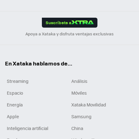
ats
ter
ebo
tub
agr
gra
boa
Link
Tikt
App
ok
e
am
m
rd
edI
ok
Suscríbete a
n
Apoya a Xataka y disfruta ventajas exclusivas
En Xataka hablamos de...
Streaming
Análisis
Espacio
Móviles
Energía
Xataka Movilidad
Apple
Samsung
Inteligencia artificial
China