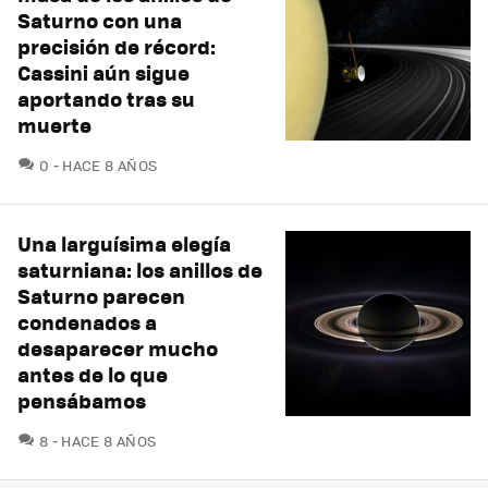
Saturno con una
precisión de récord:
Cassini aún sigue
aportando tras su
muerte
COMENTARIOS
0
HACE 8 AÑOS
Una larguísima elegía
saturniana: los anillos de
Saturno parecen
condenados a
desaparecer mucho
antes de lo que
pensábamos
COMENTARIOS
8
HACE 8 AÑOS