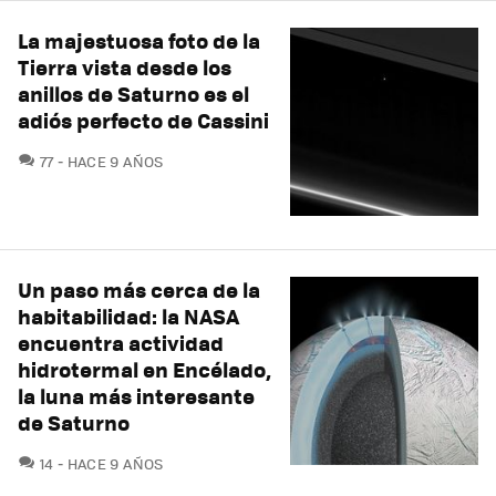
La majestuosa foto de la
Tierra vista desde los
anillos de Saturno es el
adiós perfecto de Cassini
COMENTARIOS
77
HACE 9 AÑOS
Un paso más cerca de la
habitabilidad: la NASA
encuentra actividad
hidrotermal en Encélado,
la luna más interesante
de Saturno
COMENTARIOS
14
HACE 9 AÑOS