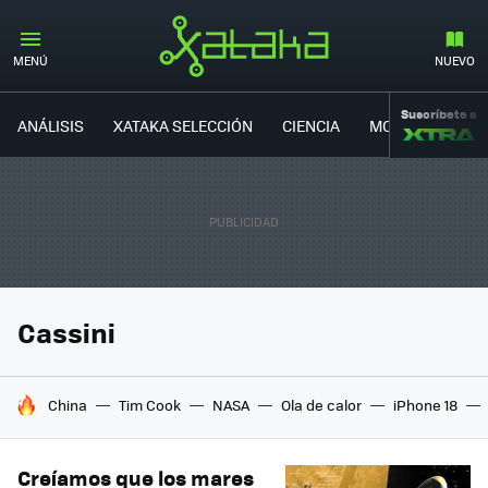
MENÚ
NUEVO
Suscríbete a
ANÁLISIS
XATAKA SELECCIÓN
CIENCIA
MOVILIDAD
Cassini
HOY SE HABLA DE
China
Tim Cook
NASA
Ola de calor
iPhone 18
Creíamos que los mares