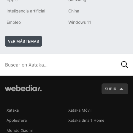
Inteligencia artificial
China
Empleo
Windows 11
VER MÁS TEMAS
BUSCA
SUBIR
Xataka
Xataka Móvil
Applesfera
Xataka Smart Home
Mundo Xiaomi