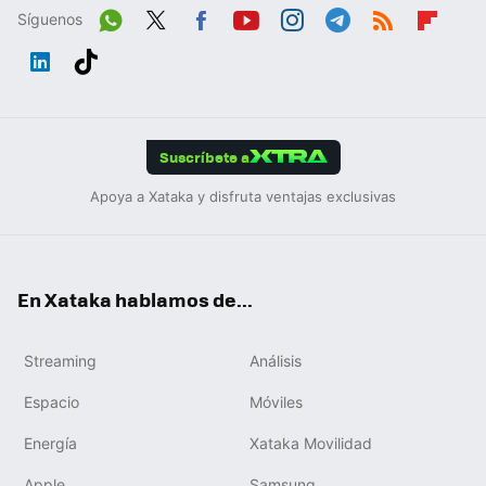
Síguenos
Wh
Twit
Fac
You
Inst
Tele
RSS
Flip
ats
ter
ebo
tub
agr
gra
boa
Link
Tikt
App
ok
e
am
m
rd
edIn
ok
Suscríbete a
Apoya a Xataka y disfruta ventajas exclusivas
En Xataka hablamos de...
Streaming
Análisis
Espacio
Móviles
Energía
Xataka Movilidad
Apple
Samsung