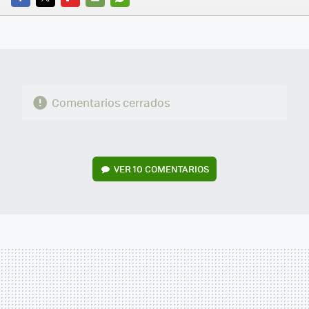
FACEBOOK
TWITTER
FLIPBOARD
E-
WHATSAPP
MAIL
Comentarios cerrados
VER
10 COMENTARIOS