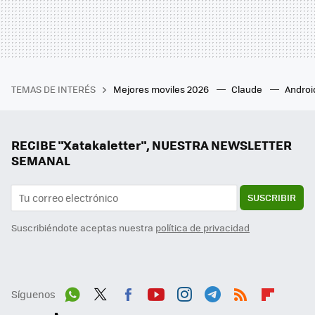
TEMAS DE INTERÉS
Mejores moviles 2026
Claude
Androi
RECIBE "Xatakaletter", NUESTRA NEWSLETTER
SEMANAL
SUSCRIBIR
Suscribiéndote aceptas nuestra
política de privacidad
Síguenos
Wh
Twit
Fac
You
Inst
Tele
RSS
Flip