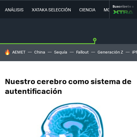
Suscríbete a
ANÁLISIS
XATAKA SELECCIÓN
CIENCIA
MOVILIDAD
HOY SE HABLA DE
AEMET
China
Sequía
Fallout
Generación Z
iP
Nuestro cerebro como sistema de
autentificación