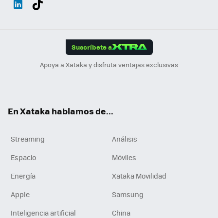
ats
ter
ebo
tub
agr
gra
boa
Link
Tikt
App
ok
e
am
m
rd
edI
ok
Suscríbete a
n
Apoya a Xataka y disfruta ventajas exclusivas
En Xataka hablamos de...
Streaming
Análisis
Espacio
Móviles
Energía
Xataka Movilidad
Apple
Samsung
Inteligencia artificial
China