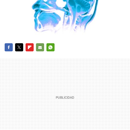
FACEBOOK
TWITTER
FLIPBOARD
E-
WHATSAPP
MAIL