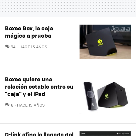
Boxee Box, la caja
mágica a prueba
COMENTARIOS
34
HACE 15 AÑOS
Boxee quiere una
relación estable entre su
"caja" y el iPad
COMENTARIOS
8
HACE 15 AÑOS
D-link afina la llegada del