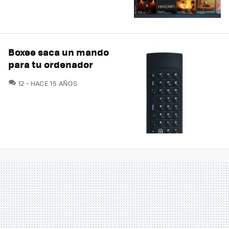
Boxee saca un mando
para tu ordenador
COMENTARIOS
12
HACE 15 AÑOS