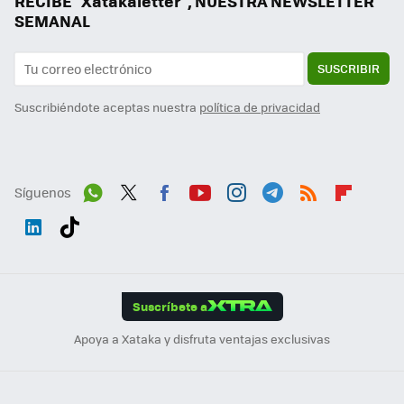
RECIBE "Xatakaletter", NUESTRA NEWSLETTER
SEMANAL
SUSCRIBIR
Suscribiéndote aceptas nuestra
política de privacidad
Síguenos
Wh
Twit
Fac
You
Inst
Tele
RSS
Flip
ats
ter
ebo
tub
agr
gra
boa
Link
Tikt
App
ok
e
am
m
rd
edI
ok
Suscríbete a
n
Apoya a Xataka y disfruta ventajas exclusivas