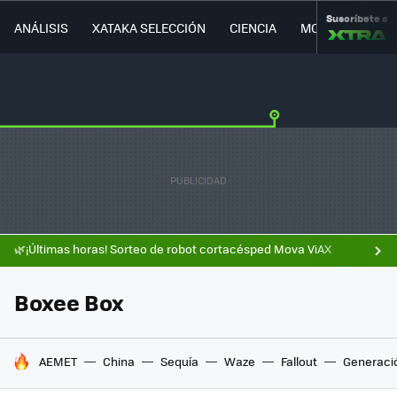
Suscríbete a
ANÁLISIS
XATAKA SELECCIÓN
CIENCIA
MOVILIDAD
🌿¡Últimas horas! Sorteo de robot cortacésped Mova ViAX
Boxee Box
HOY SE HABLA DE
AEMET
China
Sequía
Waze
Fallout
Generaci