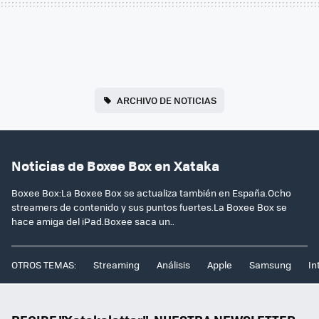
ARCHIVO DE NOTICIAS
Noticias de Boxee Box en Xataka
Boxee Box:La Boxee Box se actualiza también en España.Ocho
streamers de contenido y sus puntos fuertes.La Boxee Box se
hace amiga del iPad.Boxee saca un..
OTROS TEMAS:
Streaming
Análisis
Apple
Samsung
In