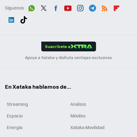
Síguenos
Wh
Twit
Fac
You
Inst
Tele
RSS
Flip
ats
ter
ebo
tub
agr
gra
boa
Link
Tikt
App
ok
e
am
m
rd
edI
ok
Suscríbete a
n
Apoya a Xataka y disfruta ventajas exclusivas
En Xataka hablamos de...
Streaming
Análisis
Espacio
Móviles
Energía
Xataka Movilidad