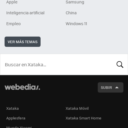
Apple
Samsung
Inteligencia artificial
China
Empleo
Windows 11
VER MÁS TEMAS
BUSCA
SUBIR
Xataka
Xataka Móvil
Applesfera
Xataka Smart Home
Mundo Xiaomi