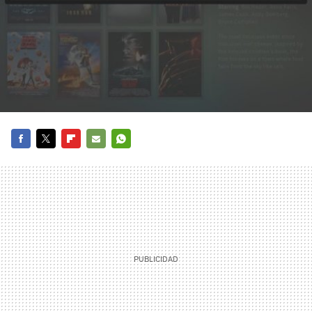
FACEBOOK
TWITTER
FLIPBOARD
E-
WHATSAPP
MAIL