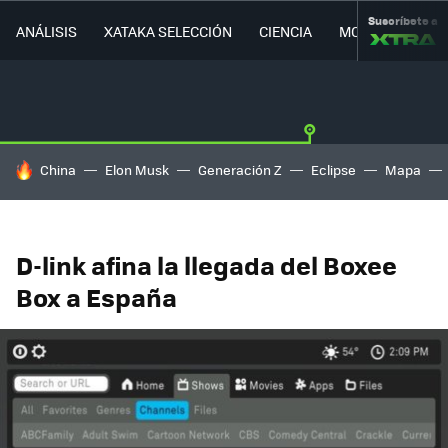
Suscríbete a
ANÁLISIS
XATAKA SELECCIÓN
CIENCIA
MOVILIDAD
HOY SE HABLA DE
China
Elon Musk
Generación Z
Eclipse
Mapa
D-link afina la llegada del Boxee
Box a España