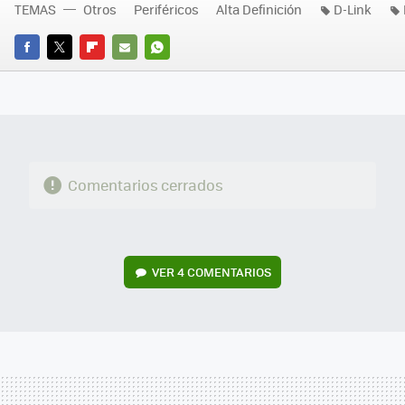
TEMAS
Otros
Periféricos
Alta Definición
D-Link
FACEBOOK
TWITTER
FLIPBOARD
E-
WHATSAPP
MAIL
Comentarios cerrados
VER
4 COMENTARIOS