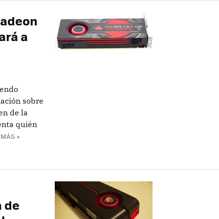
 Radeon
ará a
yendo
ación sobre
en de la
enta quién
 MÁS »
a de