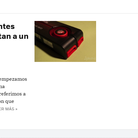
ntes
tan a un
a empezamos
ima
 referimos a
ón que
ER MÁS »