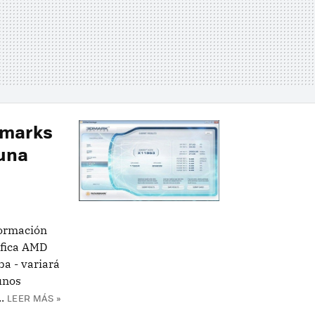
hmarks
 una
ormación
ráfica AMD
a - variará
unos
.
LEER MÁS »