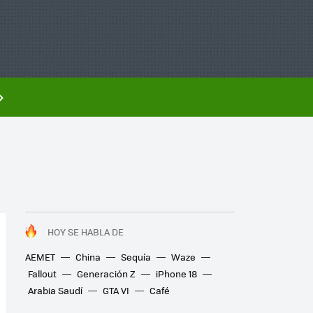
HOY SE HABLA DE
AEMET
China
Sequía
Waze
Fallout
Generación Z
iPhone 18
Arabia Saudí
GTA VI
Café