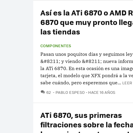
Así es la ATi 6870 o AMD
6870 que muy pronto lleg
las tiendas
COMPONENTES
Pasan unos poquitos días y seguimos le
&#8211; y viendo &#8211; nueva inform
la ATi 6870. En esta ocasión es una imag
tarjeta, el modelo que XFX pondrá a la v
sabe cuándo, pero esperemos que...
LEER
COMENTARIOS
62
PABLO ESPESO
HACE 16 AÑOS
ATi 6870, sus primeras
filtraciones sobre la fech