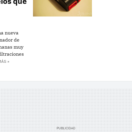
los que
na nueva
enador de
emanas muy
iltraciones
MÁS »