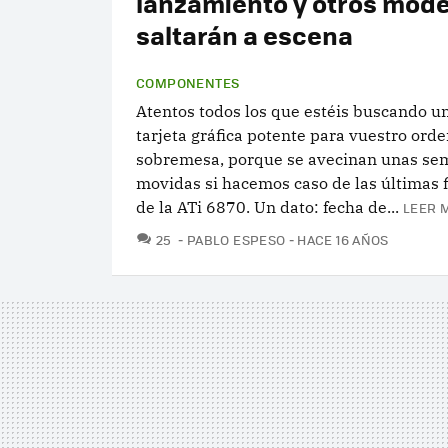
lanzamiento y otros mode
saltarán a escena
COMPONENTES
Atentos todos los que estéis buscando u
tarjeta gráfica potente para vuestro ord
sobremesa, porque se avecinan unas s
movidas si hacemos caso de las últimas f
de la ATi 6870. Un dato: fecha de...
LEER 
COMENTARIOS
25
PABLO ESPESO
HACE 16 AÑOS