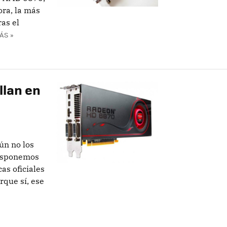
ora, la más
as el
ÁS »
llan en
ún no los
disponemos
cas oficiales
que sí, ese