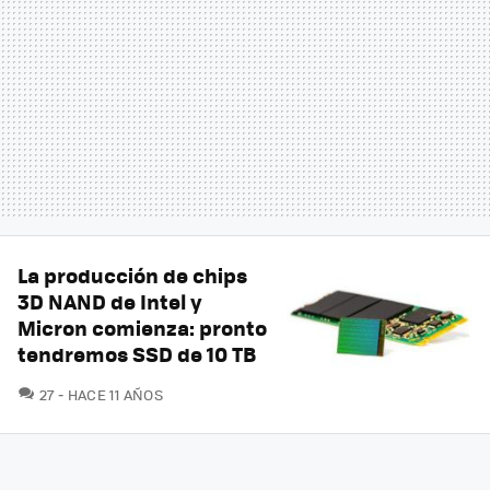
La producción de chips
3D NAND de Intel y
Micron comienza: pronto
tendremos SSD de 10 TB
COMENTARIOS
27
HACE 11 AÑOS