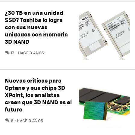
¿30 TB en una unidad
SSD? Toshiba lo logra
con sus nuevas
unidades con memoria
3D NAND
COMENTARIOS
13
HACE 9 AÑOS
Nuevas críticas para
Optane y sus chips 3D
XPoint, los analistas
creen que 3D NAND es el
futuro
COMENTARIOS
6
HACE 9 AÑOS