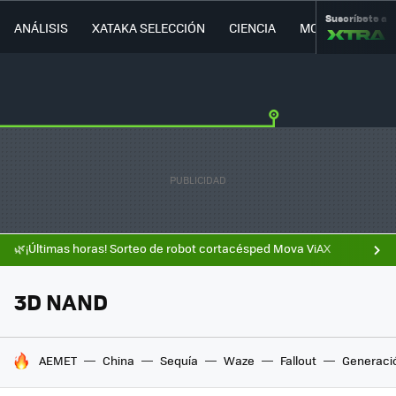
Suscríbete a
ANÁLISIS
XATAKA SELECCIÓN
CIENCIA
MOVILIDAD
🌿¡Últimas horas! Sorteo de robot cortacésped Mova ViAX
3D NAND
HOY SE HABLA DE
AEMET
China
Sequía
Waze
Fallout
Generaci