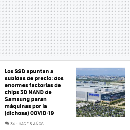
Los SSD apuntan a
subidas de precio: dos
enormes factorías de
chips 3D NAND de
Samsung paran
máquinas por la
(dichosa) COVID-19
COMENTARIOS
34
HACE 5 AÑOS