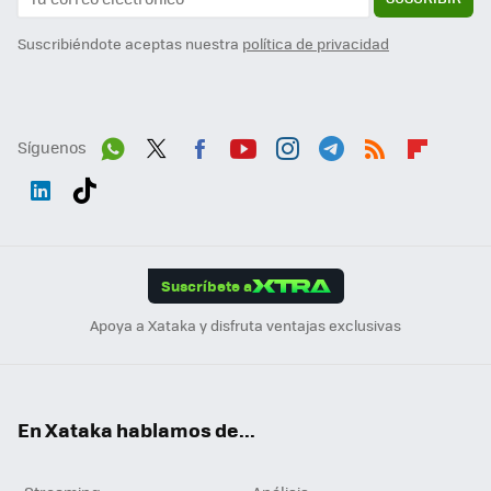
Suscribiéndote aceptas nuestra
política de privacidad
Síguenos
Wh
Twit
Fac
You
Inst
Tele
RSS
Flip
ats
ter
ebo
tub
agr
gra
boa
Link
Tikt
App
ok
e
am
m
rd
edI
ok
Suscríbete a
n
Apoya a Xataka y disfruta ventajas exclusivas
En Xataka hablamos de...