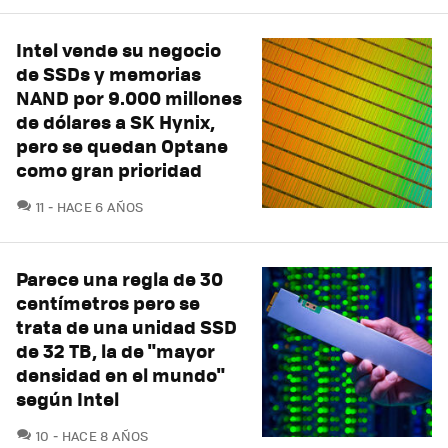
Intel vende su negocio
de SSDs y memorias
NAND por 9.000 millones
de dólares a SK Hynix,
pero se quedan Optane
como gran prioridad
COMENTARIOS
11
HACE 6 AÑOS
Parece una regla de 30
centímetros pero se
trata de una unidad SSD
de 32 TB, la de "mayor
densidad en el mundo"
según Intel
COMENTARIOS
10
HACE 8 AÑOS