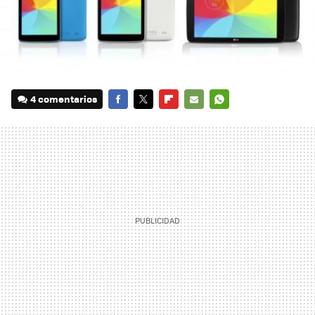
4 comentarios
FACEBOOK
TWITTER
FLIPBOARD
E-
WHATSAPP
MAIL