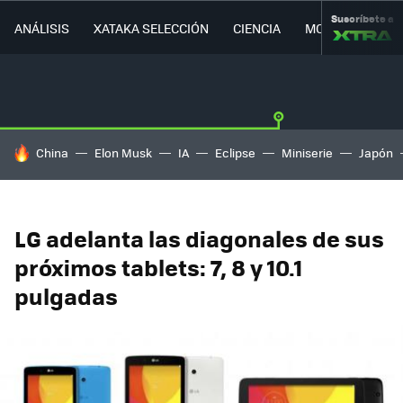
Suscríbete a
ANÁLISIS
XATAKA SELECCIÓN
CIENCIA
MOVILIDAD
HOY SE HABLA DE
China
Elon Musk
IA
Eclipse
Miniserie
Japón
LG adelanta las diagonales de sus
próximos tablets: 7, 8 y 10.1
pulgadas