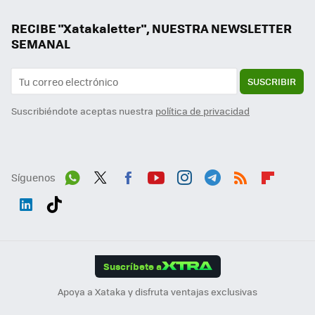
RECIBE "Xatakaletter", NUESTRA NEWSLETTER
SEMANAL
SUSCRIBIR
Suscribiéndote aceptas nuestra
política de privacidad
Síguenos
Wh
Twit
Fac
You
Inst
Tele
RSS
Flip
ats
ter
ebo
tub
agr
gra
boa
Link
Tikt
App
ok
e
am
m
rd
edI
ok
Suscríbete a
n
Apoya a Xataka y disfruta ventajas exclusivas