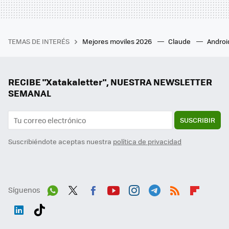
TEMAS DE INTERÉS
Mejores moviles 2026
Claude
Androi
RECIBE "Xatakaletter", NUESTRA NEWSLETTER
SEMANAL
SUSCRIBIR
Suscribiéndote aceptas nuestra
política de privacidad
Síguenos
Wh
Twit
Fac
You
Inst
Tele
RSS
Flip
ats
ter
ebo
tub
agr
gra
boa
Link
Tikt