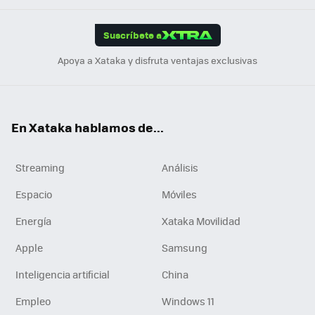
App
ok
e
am
m
rd
edI
ok
Suscríbete a
n
Apoya a Xataka y disfruta ventajas exclusivas
En Xataka hablamos de...
Streaming
Análisis
Espacio
Móviles
Energía
Xataka Movilidad
Apple
Samsung
Inteligencia artificial
China
Empleo
Windows 11