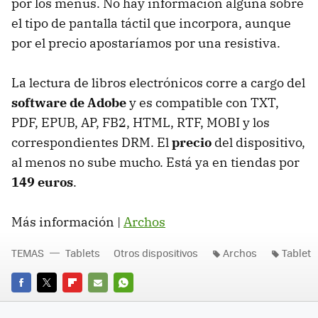
por los menús. No hay información alguna sobre
el tipo de pantalla táctil que incorpora, aunque
por el precio apostaríamos por una resistiva.
La lectura de libros electrónicos corre a cargo del
software de Adobe
y es compatible con
TXT
,
PDF
,
EPUB
, AP, FB2,
HTML
,
RTF
,
MOBI
y los
correspondientes
DRM
. El
precio
del dispositivo,
al menos no sube mucho. Está ya en tiendas por
149 euros
.
Más información |
Archos
TEMAS
Tablets
Otros dispositivos
Archos
Tablet
FACEBOOK
TWITTER
FLIPBOARD
E-
WHATSAPP