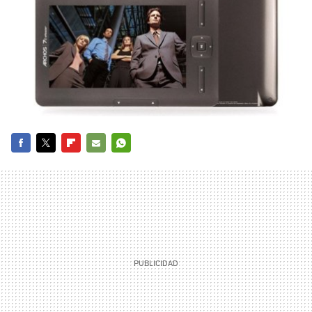
FACEBOOK
TWITTER
FLIPBOARD
E-
WHATSAPP
MAIL