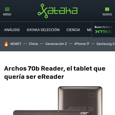
MENÚ
NUEVO
Suscríbete a
ANÁLISIS
XATAKA SELECCIÓN
CIENCIA
MOVILIDAD
HOY SE HABLA DE
AEMET
China
Generación Z
iPhone 17
Samsung G
Archos 70b Reader, el tablet que
quería ser eReader