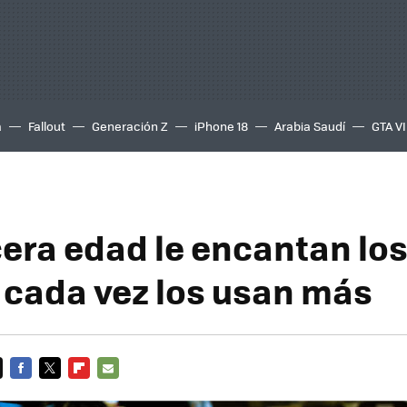
a
Fallout
Generación Z
iPhone 18
Arabia Saudí
GTA VI
cera edad le encantan lo
: cada vez los usan más
FACEBOOK
TWITTER
FLIPBOARD
E-