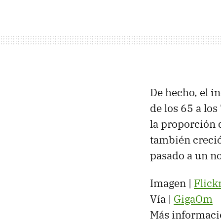
De hecho, el i
de los 65 a lo
la proporción 
también creció
pasado a un no
Imagen |
Flick
Vía |
GigaOm
Más informaci