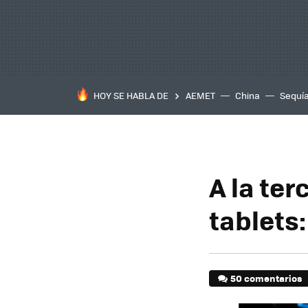
HOY SE HABLA DE
AEMET
China
Sequí
A la ter
tablets
50 comentarios