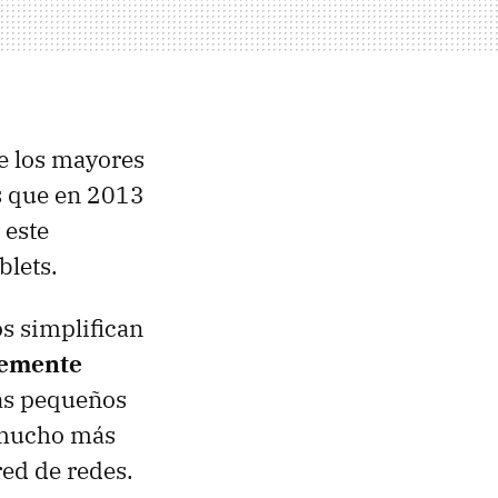
e los mayores
s que en 2013
 este
blets.
os simplifican
lemente
ás pequeños
a mucho más
red de redes.