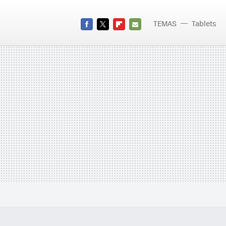
TEMAS
Tablets
FACEBOOK
TWITTER
FLIPBOARD
E-
MAIL