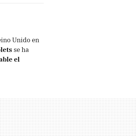
eino Unido en
lets
se ha
able el