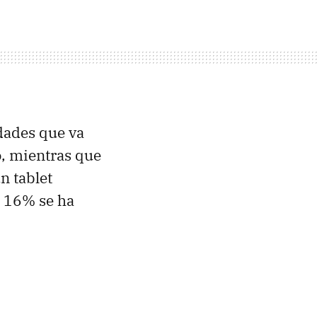
edades que va
o
, mientras que
n tablet
l 16% se ha