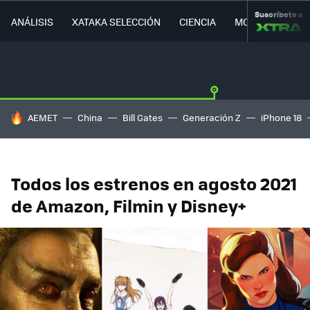
Suscríbete a
ANÁLISIS
XATAKA SELECCIÓN
CIENCIA
MOVILIDAD
HOY SE HABLA DE
AEMET
China
Bill Gates
Generación Z
iPhone 18
Todos los estrenos en agosto 2021
de Amazon, Filmin y Disney+