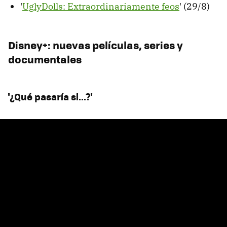
'
UglyDolls: Extraordinariamente feos
' (29/8)
Disney+: nuevas películas, series y
documentales
'¿Qué pasaría si...?'