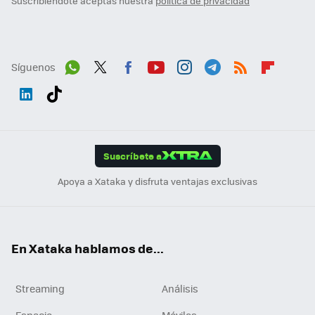
Suscribiéndote aceptas nuestra
política de privacidad
Síguenos
Wh
Twit
Fac
You
Inst
Tele
RSS
Flip
ats
ter
ebo
tub
agr
gra
boa
Link
Tikt
App
ok
e
am
m
rd
edI
ok
Suscríbete a
n
Apoya a Xataka y disfruta ventajas exclusivas
En Xataka hablamos de...
Streaming
Análisis
Espacio
Móviles