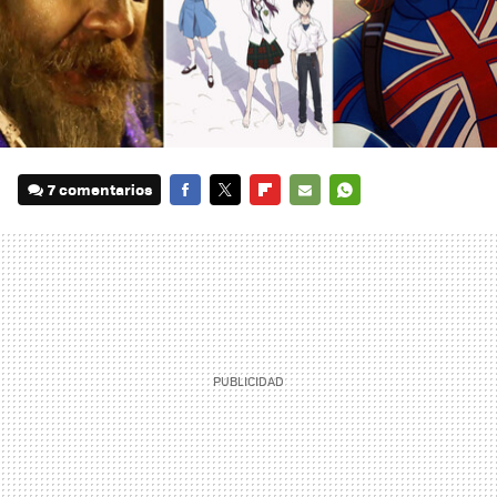
7 comentarios
FACEBOOK
TWITTER
FLIPBOARD
E-
WHATSAPP
MAIL