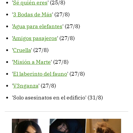
'
Sé quién eres
' (25/8)
'
3 Bodas de Más
' (27/8)
'
Agua para elefantes
' (27/8)
'
Amigos pasajeros
' (27/8)
'
Cruella
' (27/8)
'
Misión a Marte
' (27/8)
'
El laberinto del fauno
' (27/8)
'
V3nganza
' (27/8)
'Solo asesinatos en el edificio' (31/8)