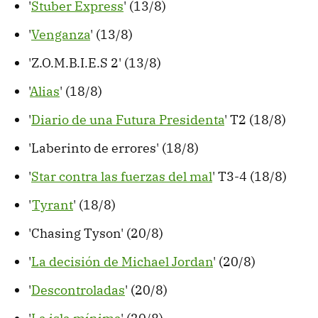
'
Stuber Express
' (13/8)
'
Venganza
' (13/8)
'Z.O.M.B.I.E.S 2' (13/8)
'
Alias
' (18/8)
'
Diario de una Futura Presidenta
' T2 (18/8)
'Laberinto de errores' (18/8)
'
Star contra las fuerzas del mal
' T3-4 (18/8)
'
Tyrant
' (18/8)
'Chasing Tyson' (20/8)
'
La decisión de Michael Jordan
' (20/8)
'
Descontroladas
' (20/8)