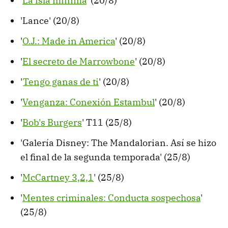
'
La isla mínima
' (20/8)
'Lance' (20/8)
'
O.J.: Made in America
' (20/8)
'
El secreto de Marrowbone
' (20/8)
'
Tengo ganas de ti
' (20/8)
'
Venganza: Conexión Estambul
' (20/8)
'
Bob's Burgers
' T11 (25/8)
'Galería Disney: The Mandalorian. Así se hizo
el final de la segunda temporada' (25/8)
'
McCartney 3,2,1
' (25/8)
'
Mentes criminales: Conducta sospechosa
'
(25/8)