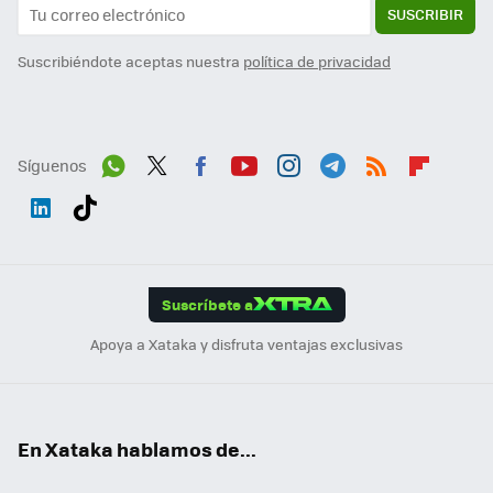
SUSCRIBIR
Suscribiéndote aceptas nuestra
política de privacidad
Síguenos
Wh
Twit
Fac
You
Inst
Tele
RSS
Flip
ats
ter
ebo
tub
agr
gra
boa
Link
Tikt
App
ok
e
am
m
rd
edI
ok
Suscríbete a
n
Apoya a Xataka y disfruta ventajas exclusivas
En Xataka hablamos de...