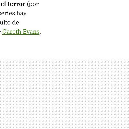
el terror
(por
series hay
ulto de
e
Gareth Evans
.