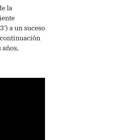
e la
ciente
3') a un suceso
 continuación
s años,