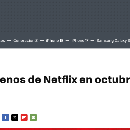
tes
Generación Z
iPhone 18
iPhone 17
Samsung Galaxy 
renos de Netflix en octub
FACEBOOK
TWITTER
FLIPBOARD
E-