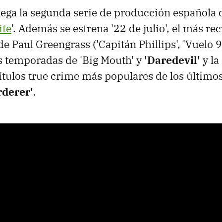
ega la segunda serie de producción española d
ite
'. Además se estrena '22 de julio', el más re
e Paul Greengrass ('Capitán Phillips', 'Vuelo 9
as temporadas de 'Big Mouth' y
'Daredevil'
y la
títulos true crime más populares de los último
rderer'
.