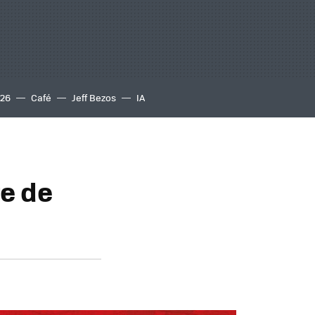
S26
Café
Jeff Bezos
IA
re de