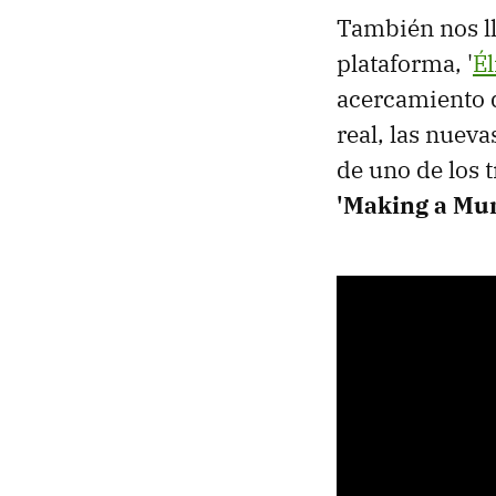
También nos ll
plataforma, '
Él
acercamiento d
real, las nuev
de uno de los 
'Making a Mu