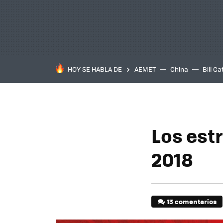
HOY SE HABLA DE
AEMET
China
Bill Ga
Los est
2018
13 comentarios