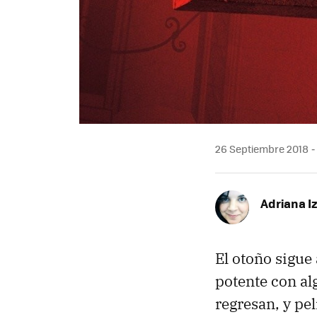
26 Septiembre 2018
Adriana I
El otoño sigue
potente con al
regresan, y pe