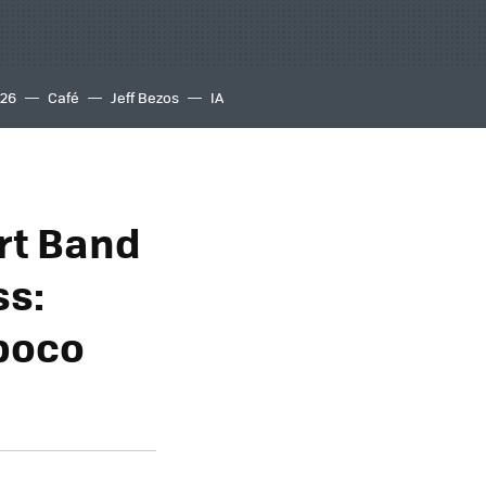
S26
Café
Jeff Bezos
IA
rt Band
ss:
 poco