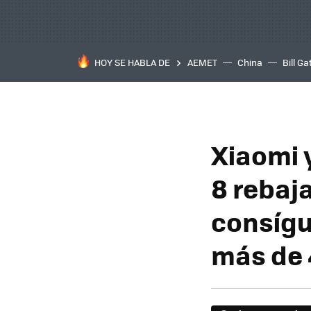
HOY SE HABLA DE
AEMET
China
Bill Ga
Xiaomi 
8 rebaj
consígu
más de 