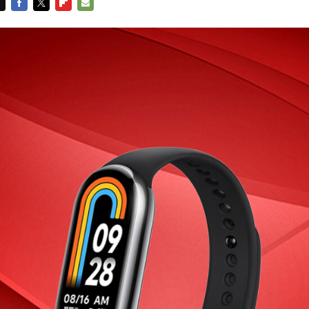
FACEBOOK
TWITTER
FLIPBOARD
E-
MAIL