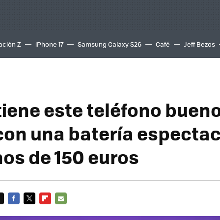
ación Z
iPhone 17
Samsung Galaxy S26
Café
Jeff Bezos
tiene este teléfono bueno
con una batería espectac
os de 150 euros
FACEBOOK
TWITTER
FLIPBOARD
E-