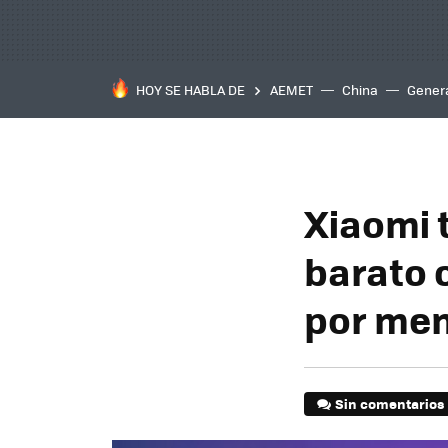
HOY SE HABLA DE
AEMET
China
Gener
Xiaomi 
barato 
por men
Sin comentarios