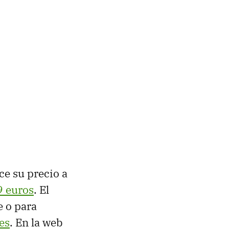
e su precio a
9 euros
. El
e o para
es
. En la web