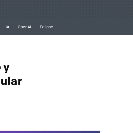
IA
OpenAI
Eclipse
 y
ular