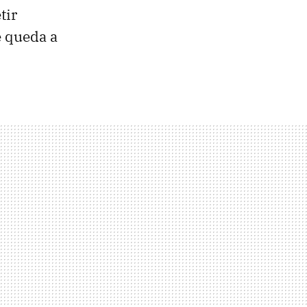
tir
e queda a