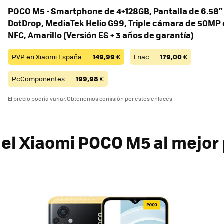
POCO M5 - Smartphone de 4+128GB, Pantalla de 6.58
DotDrop, MediaTek Helio G99, Triple cámara de 50MP
NFC, Amarillo (Versión ES + 3 años de garantía)
PVP en Xiaomi España —
149,99
€
Fnac —
179,00
€
PcComponentes —
199,98
€
El precio podría variar. Obtenemos comisión por estos enlaces
el Xiaomi POCO M5 al mejor 