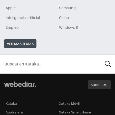
Apple
Samsung
Inteligencia artificial
China
Empleo
Windows 11
VER MÁS TEMAS
BUSCA
SUBIR
Xataka
Xataka Móvil
Applesfera
Xataka Smart Home