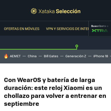
Suscríbete a
OFERTAS EN MÓVILES
VPN Y SERVICIOS DE INTERNET
OFER
HOY SE HABLA DE
AEMET
China
Bill Gates
Generación Z
iPhone 18
Con WearOS y batería de larga
duración: este reloj Xiaomi es un
chollazo para volver a entrenar en
septiembre