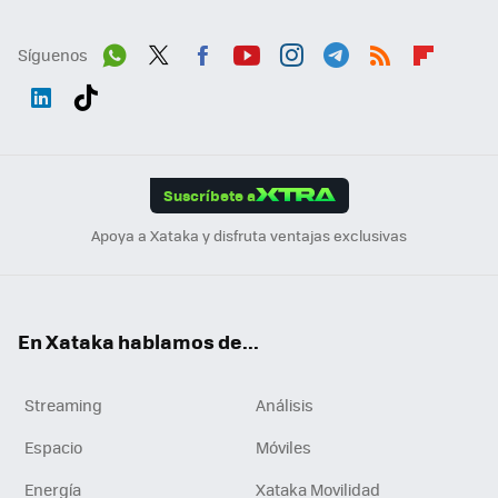
Síguenos
Wh
Twit
Fac
You
Inst
Tele
RSS
Flip
ats
ter
ebo
tub
agr
gra
boa
Link
Tikt
App
ok
e
am
m
rd
edI
ok
Suscríbete a
n
Apoya a Xataka y disfruta ventajas exclusivas
En Xataka hablamos de...
Streaming
Análisis
Espacio
Móviles
Energía
Xataka Movilidad