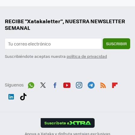
RECIBE "Xatakaletter", NUESTRA NEWSLETTER
SEMANAL
SUSCRIBIR
Suscribiéndote aceptas nuestra
política de privacidad
Síguenos
Wh
Twit
Fac
You
Inst
Tele
RSS
Flip
ats
ter
ebo
tub
agr
gra
boa
Link
Tikt
App
ok
e
am
m
rd
edI
ok
Suscríbete a
n
Apoya a Xataka y disfruta ventajas exclusivas