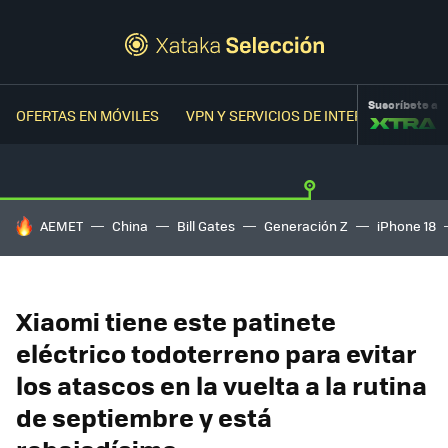
Suscríbete a
OFERTAS EN MÓVILES
VPN Y SERVICIOS DE INTERNET
OFER
HOY SE HABLA DE
AEMET
China
Bill Gates
Generación Z
iPhone 18
Xiaomi tiene este patinete
eléctrico todoterreno para evitar
los atascos en la vuelta a la rutina
de septiembre y está