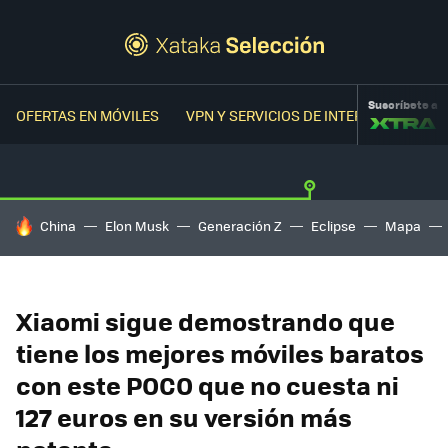
Suscríbete a
OFERTAS EN MÓVILES
VPN Y SERVICIOS DE INTERNET
OFER
HOY SE HABLA DE
China
Elon Musk
Generación Z
Eclipse
Mapa
Xiaomi sigue demostrando que
tiene los mejores móviles baratos
con este POCO que no cuesta ni
127 euros en su versión más