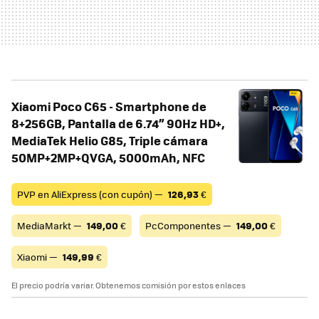
Xiaomi Poco C65 - Smartphone de
8+256GB, Pantalla de 6.74” 90Hz HD+,
MediaTek Helio G85, Triple cámara
50MP+2MP+QVGA, 5000mAh, NFC
PVP en AliExpress (con cupón) —
126,93
€
MediaMarkt —
149,00
€
PcComponentes —
149,00
€
Xiaomi —
149,99
€
El precio podría variar. Obtenemos comisión por estos enlaces