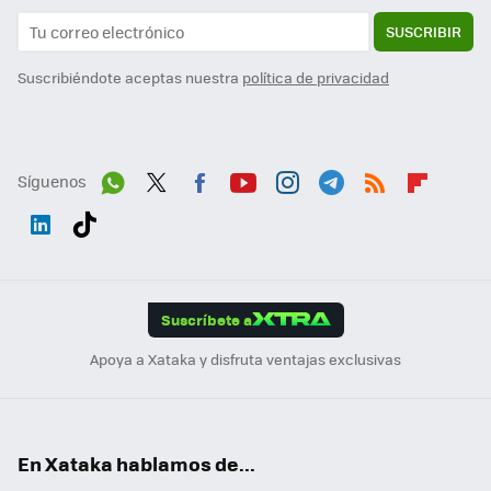
SUSCRIBIR
Suscribiéndote aceptas nuestra
política de privacidad
Síguenos
Wh
Twit
Fac
You
Inst
Tele
RSS
Flip
ats
ter
ebo
tub
agr
gra
boa
Link
Tikt
App
ok
e
am
m
rd
edI
ok
Suscríbete a
n
Apoya a Xataka y disfruta ventajas exclusivas
En Xataka hablamos de...