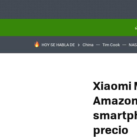
HOY SE HABLA DE
China
Tim Cook
NAS
Xiaomi 
Amazon,
smartph
precio