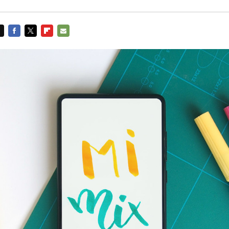
FACEBOOK
TWITTER
FLIPBOARD
E-
MAIL