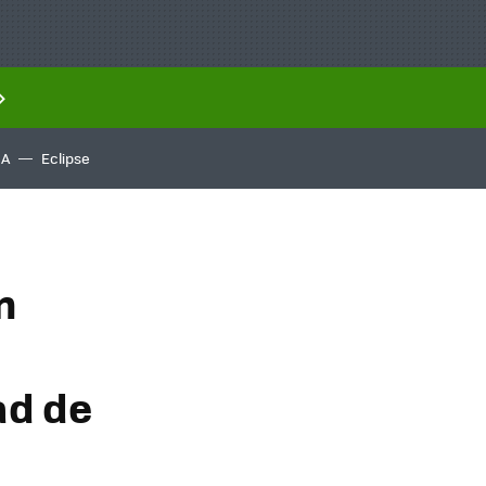
IA
Eclipse
n
ad de