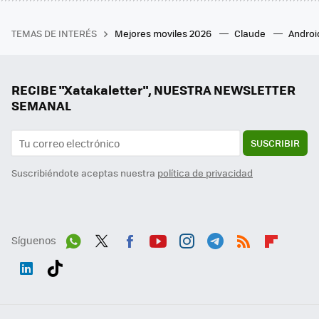
TEMAS DE INTERÉS
Mejores moviles 2026
Claude
Androi
RECIBE "Xatakaletter", NUESTRA NEWSLETTER
SEMANAL
SUSCRIBIR
Suscribiéndote aceptas nuestra
política de privacidad
Síguenos
Wh
Twit
Fac
You
Inst
Tele
RSS
Flip
ats
ter
ebo
tub
agr
gra
boa
Link
Tikt
App
ok
e
am
m
rd
edI
ok