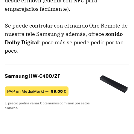
desde el móvil (cuenta con NFC para
emparejarlos fácilmente).
Se puede controlar con el mando One Remote de
nuestra tele Samsung y además, ofrece
sonido
Dolby Digital
: poco más se puede pedir por tan
poco.
Samsung HW-C400/ZF
PVP en MediaMarkt —
99,00
€
El precio podría variar. Obtenemos comisión por estos
enlaces