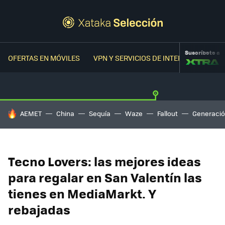
Suscríbete a
OFERTAS EN MÓVILES
VPN Y SERVICIOS DE INTERNET
OFER
HOY SE HABLA DE
AEMET
China
Sequía
Waze
Fallout
Generació
Tecno Lovers: las mejores ideas
para regalar en San Valentín las
tienes en MediaMarkt. Y
rebajadas