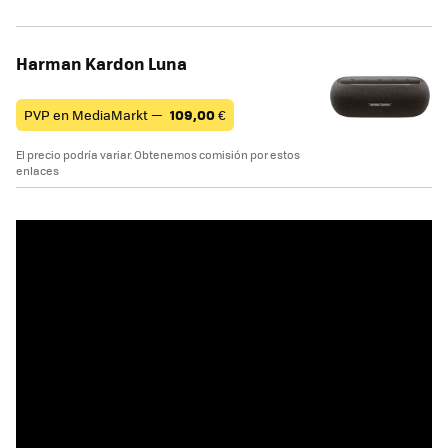
Harman Kardon Luna
PVP en MediaMarkt —
109,00
€
El precio podría variar. Obtenemos comisión por estos
enlaces