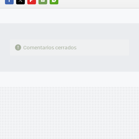
FACEBOOK
TWITTER
FLIPBOARD
E-
WHATSAPP
MAIL
Comentarios cerrados