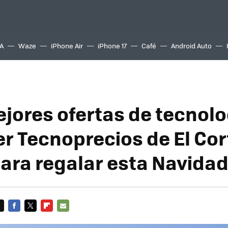
A
Waze
iPhone Air
iPhone 17
Café
Android Auto
ejores ofertas de tecnolo
er Tecnoprecios de El Cor
para regalar esta Navida
FACEBOOK
TWITTER
FLIPBOARD
E-