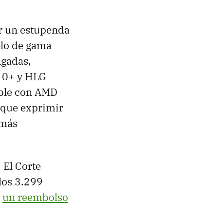
r un estupenda
elo de gama
lgadas,
10+ y HLG
ible con AMD
 que exprimir
 más
, El Corte
los 3.299
e
un reembolso