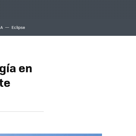
IA
Eclipse
gía en
te
d