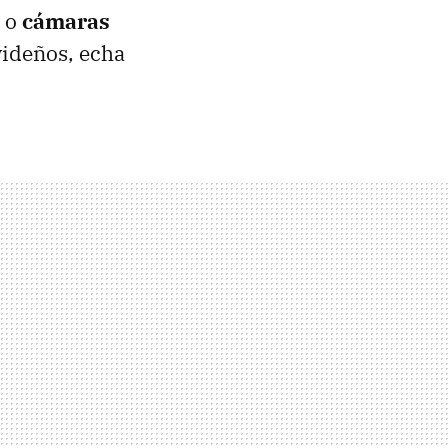
o
cámaras
videños, echa