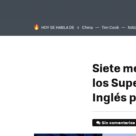
HOY SE HABLA DE
China
Tim Cook
NAS
Siete m
los Sup
Inglés 
Sin comentarios