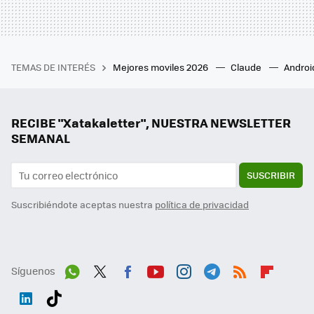
TEMAS DE INTERÉS
Mejores moviles 2026
Claude
Androi
RECIBE "Xatakaletter", NUESTRA NEWSLETTER
SEMANAL
SUSCRIBIR
Suscribiéndote aceptas nuestra
política de privacidad
Síguenos
Wh
Twit
Fac
You
Inst
Tele
RSS
Flip
ats
ter
ebo
tub
agr
gra
boa