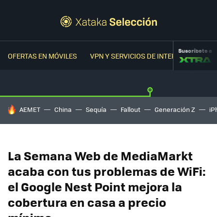
Suscríbete a
OFERTAS EN MÓVILES
VPN Y SERVICIOS DE INTERNET
OFER
HOY SE HABLA DE
AEMET
China
Sequía
Fallout
Generación Z
iP
La Semana Web de MediaMarkt
acaba con tus problemas de WiFi:
el Google Nest Point mejora la
cobertura en casa a precio