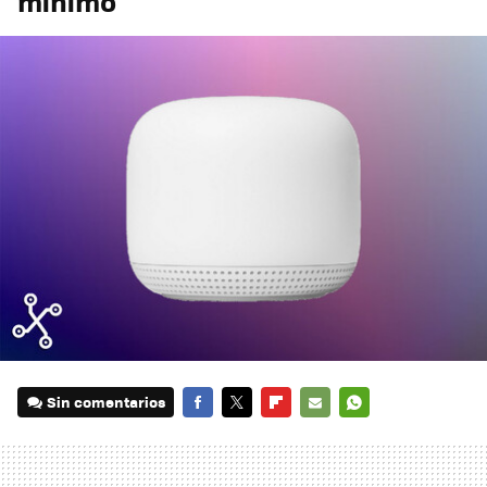
mínimo
Sin comentarios
FACEBOOK
TWITTER
FLIPBOARD
E-
WHATSAPP
MAIL