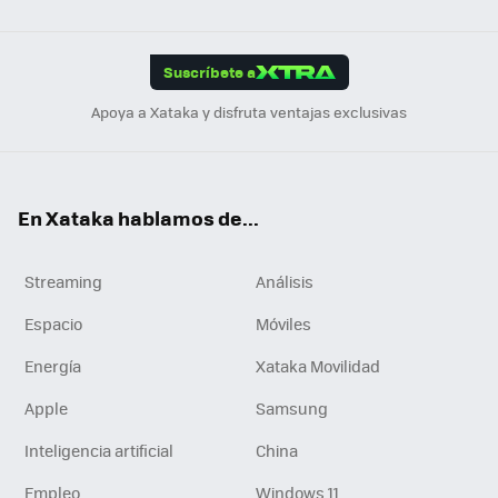
Link
Tikt
App
ok
e
am
m
rd
edI
ok
Suscríbete a
n
Apoya a Xataka y disfruta ventajas exclusivas
En Xataka hablamos de...
Streaming
Análisis
Espacio
Móviles
Energía
Xataka Movilidad
Apple
Samsung
Inteligencia artificial
China
Empleo
Windows 11