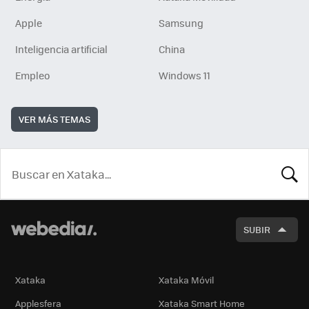
Apple
Samsung
Inteligencia artificial
China
Empleo
Windows 11
VER MÁS TEMAS
BUSCA
SUBIR
Xataka
Xataka Móvil
Applesfera
Xataka Smart Home