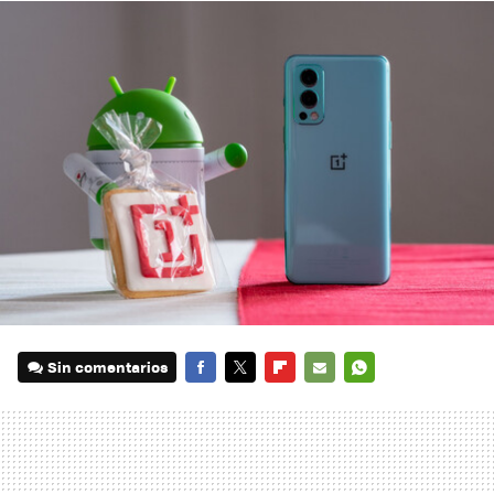
Sin comentarios
FACEBOOK
TWITTER
FLIPBOARD
E-
WHATSAPP
MAIL