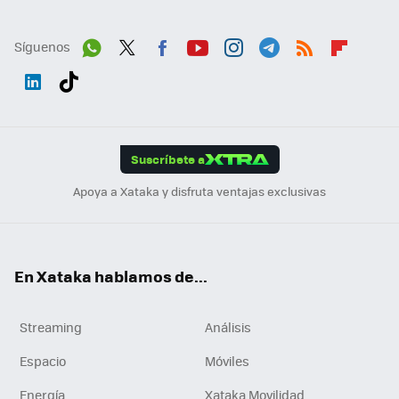
Síguenos
Wh
Twit
Fac
You
Inst
Tele
RSS
Flip
ats
ter
ebo
tub
agr
gra
boa
Link
Tikt
App
ok
e
am
m
rd
edI
ok
Suscríbete a
n
Apoya a Xataka y disfruta ventajas exclusivas
En Xataka hablamos de...
Streaming
Análisis
Espacio
Móviles
Energía
Xataka Movilidad