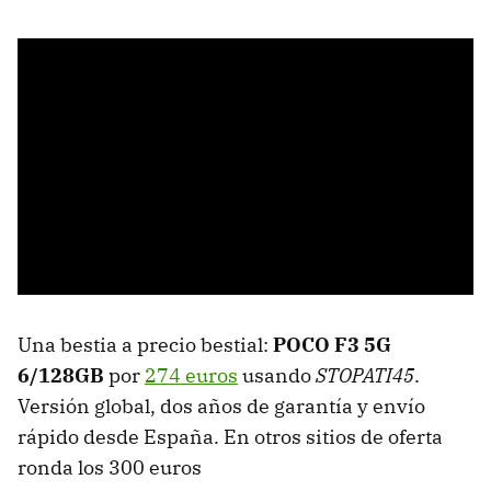
Una bestia a precio bestial:
POCO F3 5G
6/128GB
por
274 euros
usando
STOPATI45
.
Versión global, dos años de garantía y envío
rápido desde España. En otros sitios de oferta
ronda los 300 euros