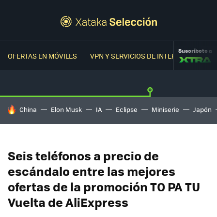
Suscríbete a
OFERTAS EN MÓVILES
VPN Y SERVICIOS DE INTERNET
OFER
HOY SE HABLA DE
China
Elon Musk
IA
Eclipse
Miniserie
Japón
Seis teléfonos a precio de
escándalo entre las mejores
ofertas de la promoción TO PA TU
Vuelta de AliExpress