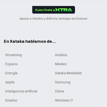
App
ok
e
am
m
rd
edI
ok
Suscríbete a
n
Apoya a Xataka y disfruta ventajas exclusivas
En Xataka hablamos de...
Streaming
Análisis
Espacio
Móviles
Energía
Xataka Movilidad
Apple
Samsung
Inteligencia artificial
China
Empleo
Windows 11