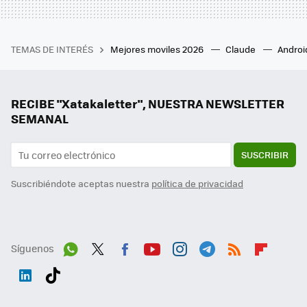
TEMAS DE INTERÉS
Mejores moviles 2026
Claude
Androi
RECIBE "Xatakaletter", NUESTRA NEWSLETTER
SEMANAL
SUSCRIBIR
Suscribiéndote aceptas nuestra
política de privacidad
Síguenos
Wh
Twit
Fac
You
Inst
Tele
RSS
Flip
ats
ter
ebo
tub
agr
gra
boa
Link
Tikt