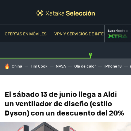
Suscríbete a
OFERTAS EN MÓVILES
VPN Y SERVICIOS DE INTERNET
OFER
HOY SE HABLA DE
China
Tim Cook
NASA
Ola de calor
iPhone 18
El sábado 13 de junio llega a Aldi
un ventilador de diseño (estilo
Dyson) con un descuento del 20%