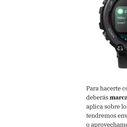
Para hacerte co
deberás
marca
aplica sobre l
tendremos enví
o aprovechamo