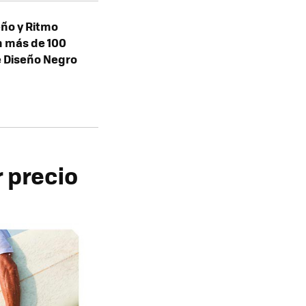
eño y Ritmo
n más de 100
e Diseño Negro
r precio