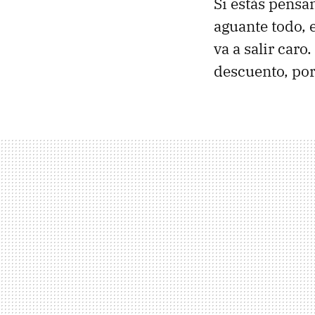
Si estás pensa
aguante todo, 
va a salir car
descuento, po