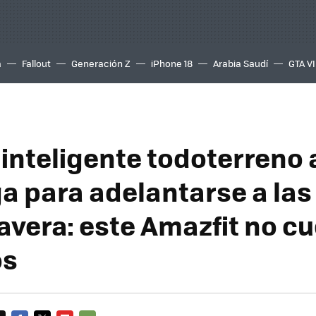
a
Fallout
Generación Z
iPhone 18
Arabia Saudí
GTA VI
 inteligente todoterreno 
a para adelantarse a las
avera: este Amazfit no cu
os