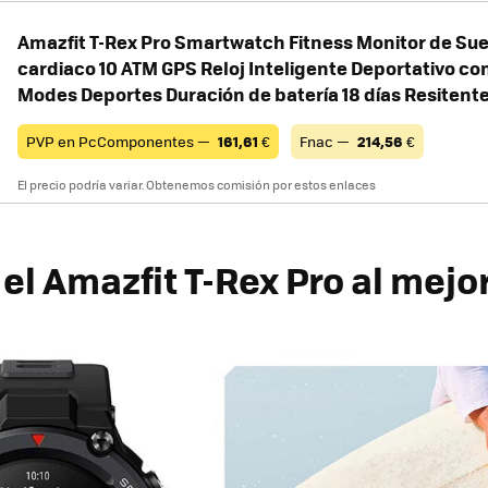
Amazfit T-Rex Pro Smartwatch Fitness Monitor de Su
cardiaco 10 ATM GPS Reloj Inteligente Deportativo co
Modes Deportes Duración de batería 18 días Resitent
PVP en PcComponentes —
161,61
€
Fnac —
214,56
€
El precio podría variar. Obtenemos comisión por estos enlaces
el Amazfit T-Rex Pro al mejo