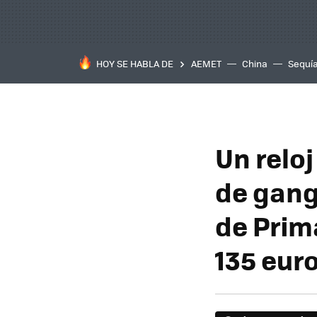
HOY SE HABLA DE
AEMET
China
Sequí
Un reloj
de gang
de Prim
135 eur