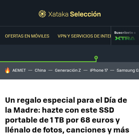
Suscríbete a
OFERTAS EN MÓVILES
VPN Y SERVICIOS DE INTERNET
OFER
HOY SE HABLA DE
AEMET
China
Generación Z
iPhone 17
Samsung G
Un regalo especial para el Día de
la Madre: hazte con este SSD
portable de 1 TB por 68 euros y
llénalo de fotos, canciones y más