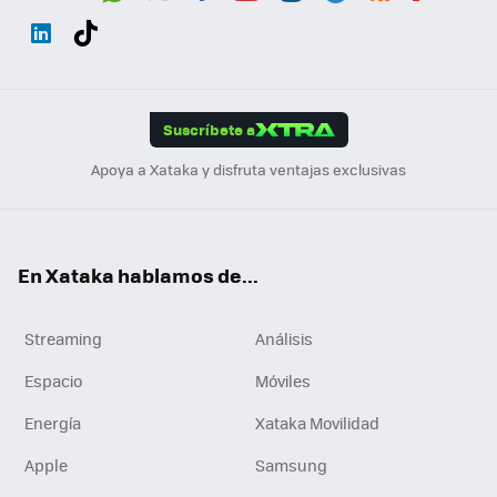
Wh
Twit
Fac
You
Inst
Tele
RSS
Flip
ats
ter
ebo
tub
agr
gra
boa
Link
Tikt
App
ok
e
am
m
rd
edI
ok
Suscríbete a
n
Apoya a Xataka y disfruta ventajas exclusivas
En Xataka hablamos de...
Streaming
Análisis
Espacio
Móviles
Energía
Xataka Movilidad
Apple
Samsung