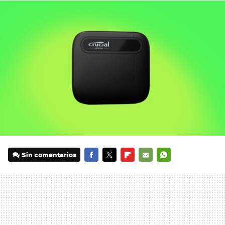
Sin comentarios
FACEBOOK
TWITTER
FLIPBOARD
E-
WHATSAPP
MAIL