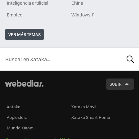
Inteligencia artificial
China
Empleo
Windows 11
VER MÁS TEMAS
BUSCA
SUBIR
Xataka
Xataka Móvil
Applesfera
Xataka Smart Home
Mundo Xiaomi