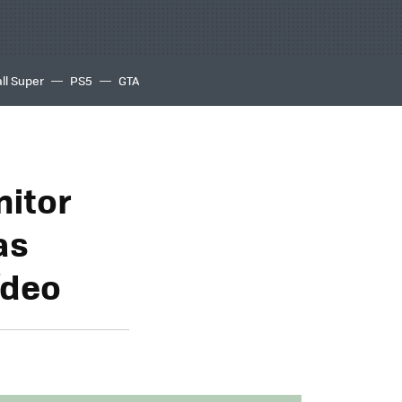
ll Super
PS5
GTA
nitor
as
ídeo