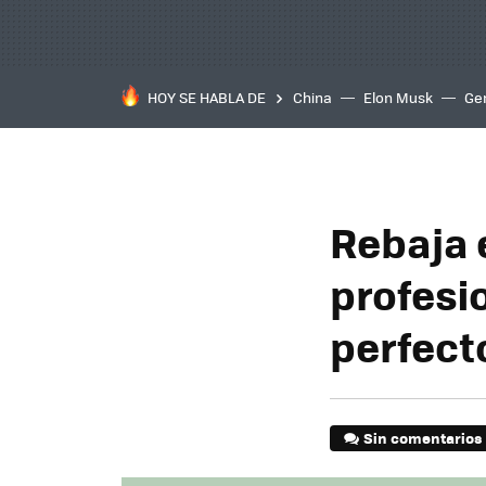
HOY SE HABLA DE
China
Elon Musk
Ge
Rebaja 
profesi
perfecto
Sin comentarios