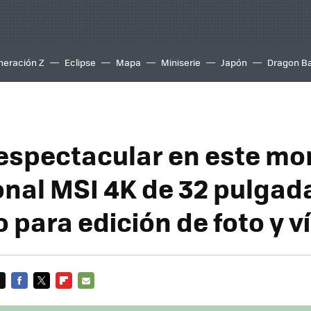
neración Z
Eclipse
Mapa
Miniserie
Japón
Dragon Ba
espectacular en este mo
onal MSI 4K de 32 pulgad
 para edición de foto y v
FACEBOOK
TWITTER
FLIPBOARD
E-