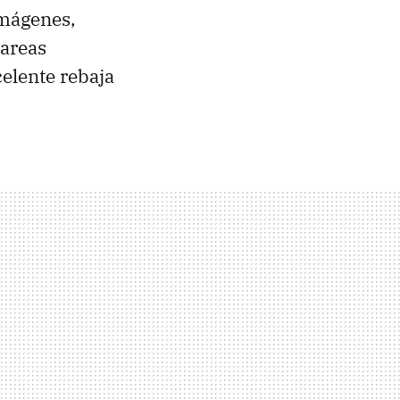
imágenes,
tareas
elente rebaja