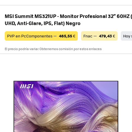
MSI Summit MS321UP - Monitor Profesional 32” 60HZ
UHD, Anti-Glare, IPS, Flat) Negro
PVP en PcComponentes —
465,55
€
Fnac —
479,43
€
Hoy 
El precio podría variar. Obtenemos comisión por estos enlaces