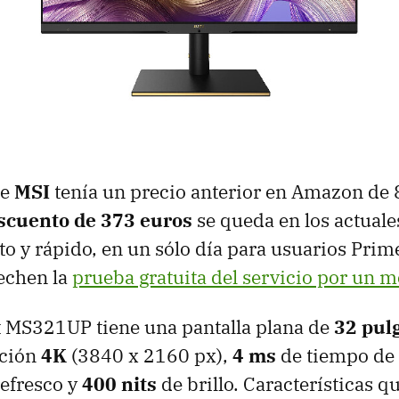
de
MSI
tenía un precio anterior en Amazon de 
scuento de 373 euros
se queda en los actual
ito y rápido, en un sólo día para usuarios Prim
echen la
prueba gratuita del servicio por un m
 MS321UP tiene una pantalla plana de
32 pul
ción
4K
(3840 x 2160 px),
4 ms
de tiempo de 
refresco y
400 nits
de brillo. Características q