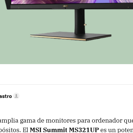
astro
 amplia gama de monitores para ordenador qu
pósitos. El
MSI Summit MS321UP
es un pote