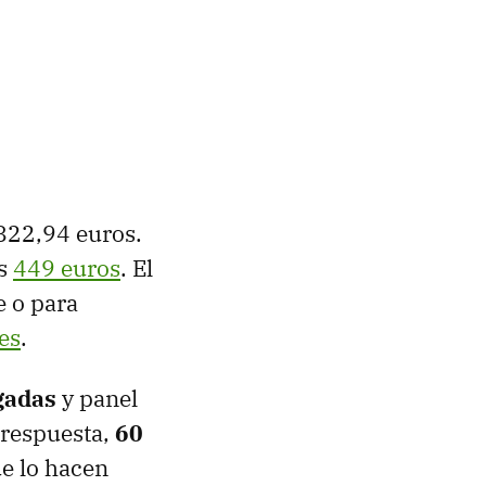
822,94 euros.
es
449 euros
. El
e o para
es
.
gadas
y panel
respuesta,
60
ue lo hacen