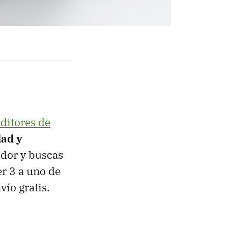
ditores de
dad y
ador y buscas
er 3 a uno de
vío gratis.