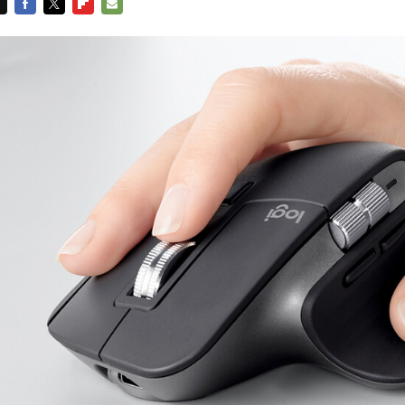
FACEBOOK
TWITTER
FLIPBOARD
E-
MAIL