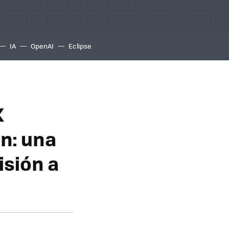
IA
OpenAI
Eclipse
X
n: una
isión a