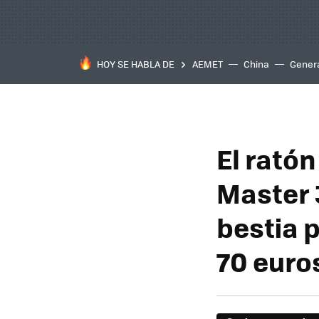
HOY SE HABLA DE
AEMET
China
Gener
El rató
Master 
bestia 
70 euro