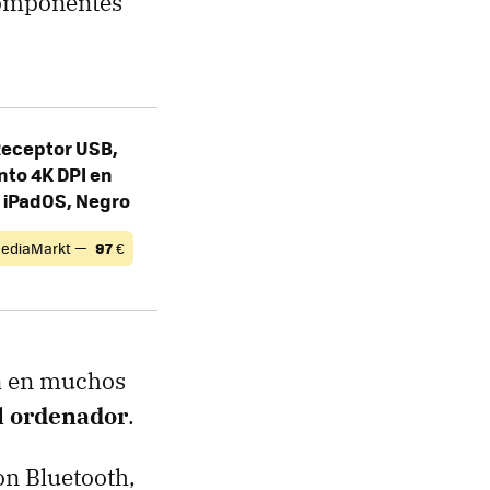
Componentes
Receptor USB,
nto 4K DPI en
, iPadOS, Negro
ediaMarkt —
97
€
ca en muchos
al ordenador
.
on Bluetooth,