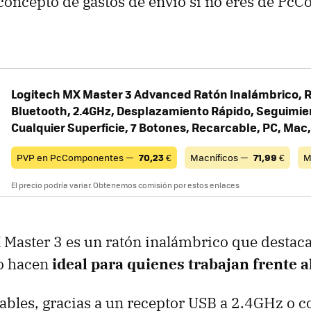
concepto de gastos de envío si no eres de Pc
Logitech MX Master 3 Advanced Ratón Inalámbrico, 
Bluetooth, 2.4GHz, Desplazamiento Rápido, Seguimie
Cualquier Superficie, 7 Botones, Recarcable, PC, Mac
PVP en PcComponentes —
70,23
€
Macníficos —
71,99
€
M
El precio podría variar. Obtenemos comisión por estos enlaces
 Master 3 es un ratón inalámbrico que desta
lo hacen
ideal para quienes trabajan frente 
ables, gracias a un receptor USB a 2.4GHz o c