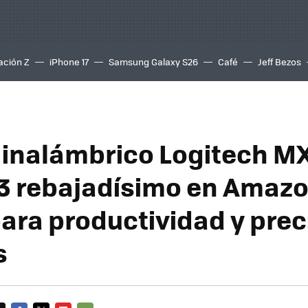
ación Z
iPhone 17
Samsung Galaxy S26
Café
Jeff Bezos
n inalámbrico Logitech M
3 rebajadísimo en Amazo
para productividad y prec
s